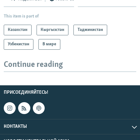
Auto
240p
360p
480p
480p
This item is part of
720p
720p
Казахстан
Кыргызстан
Таджикистан
Узбекистан
В мире
Continue reading
ПРИСОЕДИНЯЙТЕСЬ!
КОНТАКТЫ