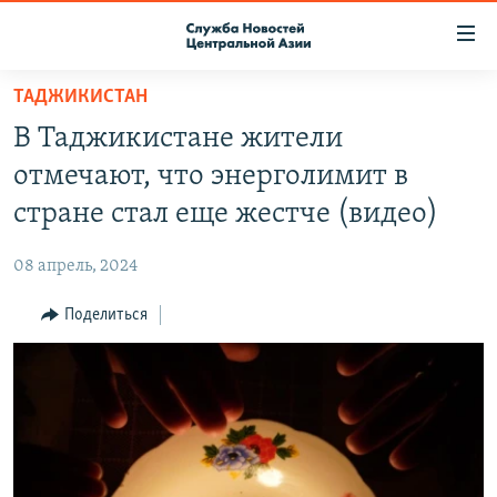
Ссылки
доступа
Вернуться
ТАДЖИКИСТАН
к
О ПРОЕКТЕ
В Таджикистане жители
основному
ПОДПИСКА
содержанию
отмечают, что энерголимит в
КОНТАКТЫ
Вернутся
стране стал еще жестче (видео)
к
RFE/RL ДИРЕКТ
главной
08 апрель, 2024
НАСТОЯЩЕЕ ВРЕМЯ
навигации
Вернутся
Поделиться
МИГРАНТ МЕДИА
к
поиску