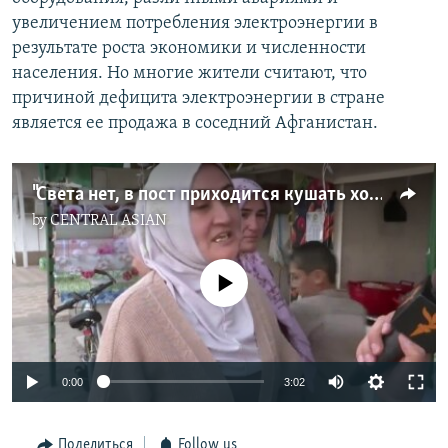
увеличением потребления электроэнергии в
результате роста экономики и численности
населения. Но многие жители считают, что
причиной дефицита электроэнергии в стране
является ее продажа в соседний Афганистан.
"Света нет, в пост приходится кушать холодную еду"
by
CENTRAL ASIAN
No media source currently available
Auto
0:00
3:02
240p
Поделиться
Follow us
360p