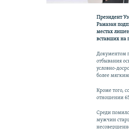
Президент Уз
Рамазан подп
местах лишен
вставших на 
Документом п
отбывания ос
условно-доср
более мягким
Кроме того, 
отношении 65
Среди помило
мужчин старше
несовершенно