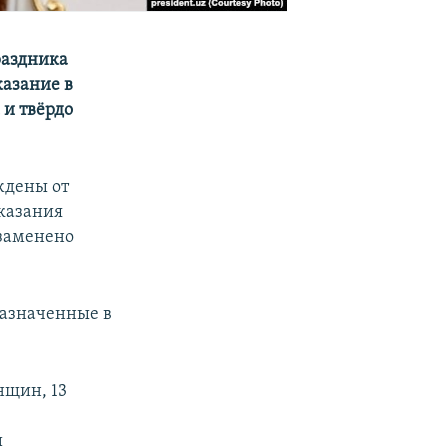
раздника
казание в
 и твёрдо
ждены от
казания
 заменено
назначенные в
нщин, 13
и