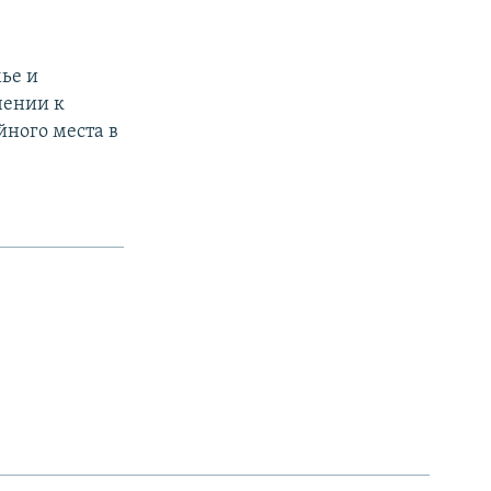
ье и
чении к
йного места в