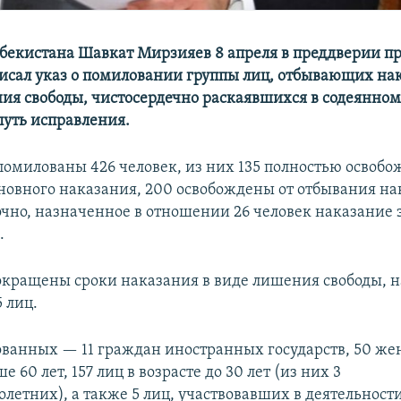
бекистана Шавкат Мирзияев 8 апреля в преддверии п
исал указ о помиловании группы лиц, отбывающих на
ия свободы, чистосердечно раскаявшихся в содеянном
путь исправления.
омилованы 426 человек, из них 135 полностью освобо
новного наказания, 200 освобождены от отбывания на
очно, назначенное в отношении 26 человек наказание
.
сокращены сроки наказания в виде лишения свободы, 
 лиц.
ванных — 11 граждан иностранных государств, 50 же
 60 лет, 157 лиц в возрасте до 30 лет (из них 3
летних), а также 5 лиц, участвовавших в деятельност