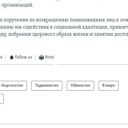
 организаций.
л поручения по возвращению помилованных лиц к сем
занию им содействия в социальной адаптации, привле
уду, избрании здорового образа жизни и занятии досто
ся
Follow us
Print
Кыргызстан
Таджикистан
Узбекистан
В мире
а