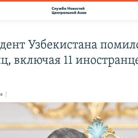
дент Узбекистана помил
иц, включая 11 иностранц
ся