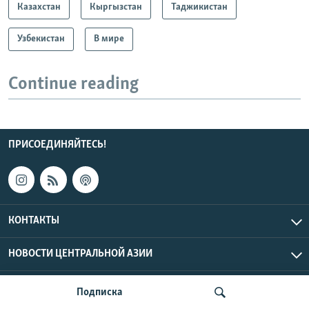
Казахстан
Кыргызстан
Таджикистан
Узбекистан
В мире
Continue reading
ПРИСОЕДИНЯЙТЕСЬ!
КОНТАКТЫ
НОВОСТИ ЦЕНТРАЛЬНОЙ АЗИИ
CENTRAL ASIAN © 2026 RFE/RL, Inc. | Все права защищены.
Подписка