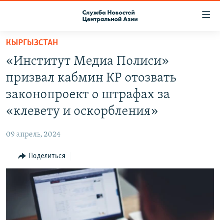
Ссылки
доступа
Вернуться
КЫРГЫЗСТАН
к
О ПРОЕКТЕ
«Институт Медиа Полиси»
основному
ПОДПИСКА
содержанию
призвал кабмин КР отозвать
КОНТАКТЫ
Вернутся
законопроект о штрафах за
к
RFE/RL ДИРЕКТ
«клевету и оскорбления»
главной
НАСТОЯЩЕЕ ВРЕМЯ
навигации
09 апрель, 2024
Вернутся
МИГРАНТ МЕДИА
к
Поделиться
поиску