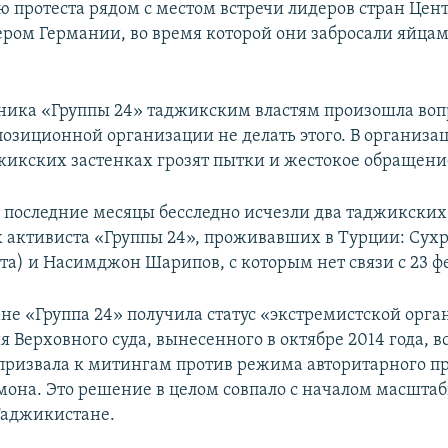
ю протеста рядом с местом встречи лидеров стран Цен
ером Германии, во время которой они забросали яйца
ника «Группы 24» таджикским властям произошла во
озиционной организации не делать этого. В организа
джикских застенках грозят пытки и жестокое обращени
 последние месяцы бесследно исчезли два таджикских
 активиста «Группы 24», проживавших в Турции: Сухр
та) и Насимджон Шарипов, с которым нет связи с 23 ф
не «Группа 24» получила статус «экстремистской орг
 Верховного суда, вынесенного в октябре 2014 года, в
а призвала к митингам против режима авторитарного п
она. Это решение в целом совпало с началом масшта
Таджикистане.