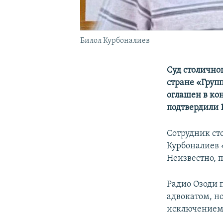
Билол Курбоналиев
Суд столично
стране «Груп
оглашен в ко
подтвердили 1
Сотрудник ст
Курбоналиев 
Неизвестно, п
Радио Озоди 
адвокатом, но
исключением 