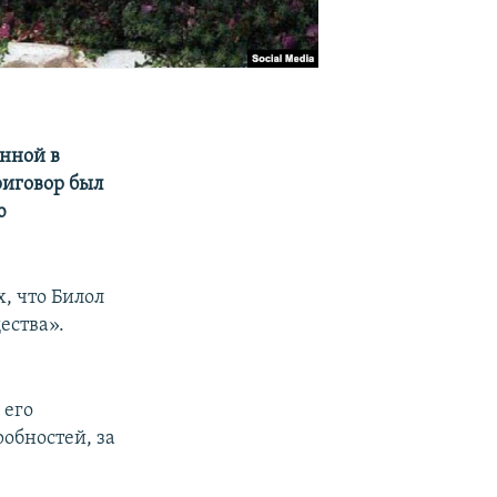
нной в
риговор был
ю
, что Билол
ества».
 его
робностей, за