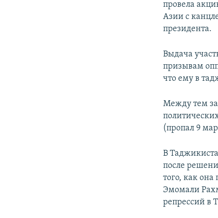
провела акци
Азии с канцл
президента.
Выдача участ
призывам опп
что ему в та
Между тем за
политических
(пропал 9 мар
В Таджикиста
после решения
того, как он
Эмомали Рахм
репрессий в 