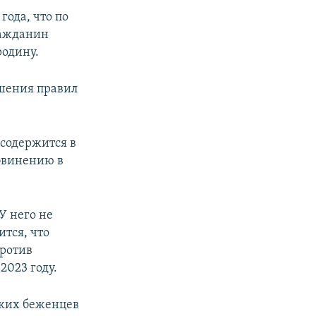
года, что по
ражданин
родину.
ушения правил
 содержится в
бвинению в
У него не
ится, что
против
023 году.
ских беженцев