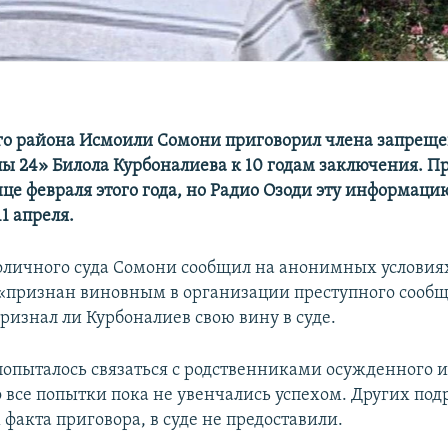
го района Исмоили Сомони приговорил члена запреще
пы 24» Билола Курбоналиева к 10 годам заключения. П
нце февраля этого года, но Радио Озоди эту информаци
1 апреля.
оличного суда Сомони сообщил на анонимных условиях
«признан виновным в организации преступного сообщ
ризнал ли Курбоналиев свою вину в суде.
попыталось связаться с родственниками осужденного и
 все попытки пока не увенчались успехом. Других под
факта приговора, в суде не предоставили.