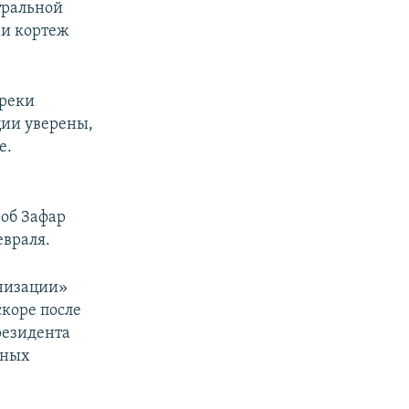
тральной
ми кортеж
преки
ции уверены,
е.
об Зафар
евраля.
анизации»
скоре после
резидента
бных