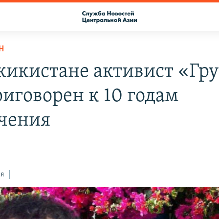
Н
жикистане активист «Гр
риговорен к 10 годам
чения
ся