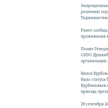
Запрещенная 
решению герм
Таджикистана
Ранее сообща
проживания 
Позже Генера
СИЗО Душанбе
организации 
Билол Курбон
было статуса 
Курбоналиев о
приезда през
29 сентября 