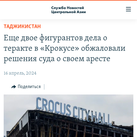
Ссылки
доступа
Вернуться
ТАДЖИКИСТАН
к
О ПРОЕКТЕ
Еще двое фигурантов дела о
основному
ПОДПИСКА
содержанию
теракте в «Крокусе» обжаловали
КОНТАКТЫ
Вернутся
решения суда о своем аресте
к
RFE/RL ДИРЕКТ
главной
16 апрель, 2024
НАСТОЯЩЕЕ ВРЕМЯ
навигации
Вернутся
Поделиться
МИГРАНТ МЕДИА
к
поиску