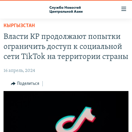
Ссылки
доступа
Вернуться
КЫРГЫЗСТАН
к
О ПРОЕКТЕ
Власти КР продолжают попытки
основному
ПОДПИСКА
содержанию
ограничить доступ к социальной
КОНТАКТЫ
Вернутся
сети TikTok на территории страны
к
RFE/RL ДИРЕКТ
главной
16 апрель, 2024
НАСТОЯЩЕЕ ВРЕМЯ
навигации
Вернутся
Поделиться
МИГРАНТ МЕДИА
к
поиску