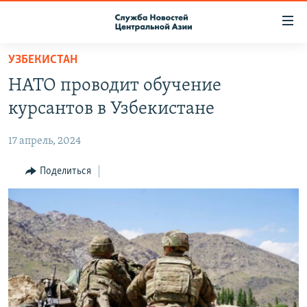
Ссылки
доступа
Вернуться
УЗБЕКИСТАН
к
О ПРОЕКТЕ
НАТО проводит обучение
основному
ПОДПИСКА
содержанию
курсантов в Узбекистане
КОНТАКТЫ
Вернутся
к
17 апрель, 2024
RFE/RL ДИРЕКТ
главной
НАСТОЯЩЕЕ ВРЕМЯ
Поделиться
навигации
Вернутся
МИГРАНТ МЕДИА
к
поиску