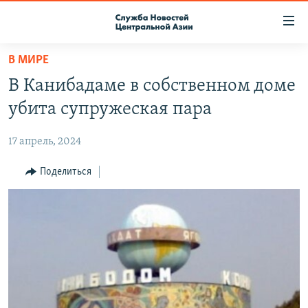
Ссылки
доступа
Вернуться
В МИРЕ
к
О ПРОЕКТЕ
В Канибадаме в собственном доме
основному
ПОДПИСКА
содержанию
убита супружеская пара
КОНТАКТЫ
Вернутся
к
17 апрель, 2024
RFE/RL ДИРЕКТ
главной
НАСТОЯЩЕЕ ВРЕМЯ
Поделиться
навигации
Вернутся
МИГРАНТ МЕДИА
к
поиску