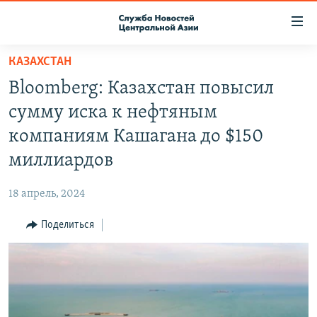
Ссылки
доступа
Вернуться
КАЗАХСТАН
к
О ПРОЕКТЕ
Bloomberg: Казахстан повысил
основному
ПОДПИСКА
содержанию
сумму иска к нефтяным
КОНТАКТЫ
Вернутся
компаниям Кашагана до $150
к
RFE/RL ДИРЕКТ
миллиардов
главной
НАСТОЯЩЕЕ ВРЕМЯ
навигации
18 апрель, 2024
Вернутся
МИГРАНТ МЕДИА
к
Поделиться
поиску