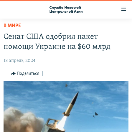
Ссылки
доступа
Вернуться
В МИРЕ
к
О ПРОЕКТЕ
Сенат США одобрил пакет
основному
ПОДПИСКА
содержанию
помощи Украине на $60 млрд
КОНТАКТЫ
Вернутся
к
18 апрель, 2024
RFE/RL ДИРЕКТ
главной
НАСТОЯЩЕЕ ВРЕМЯ
Поделиться
навигации
Вернутся
МИГРАНТ МЕДИА
к
поиску