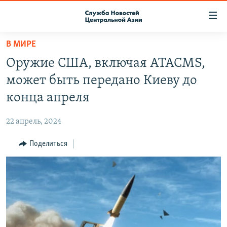
Ссылки
доступа
Вернуться
В МИРЕ
к
О ПРОЕКТЕ
Оружие США, включая ATACMS,
основному
ПОДПИСКА
содержанию
может быть передано Киеву до
КОНТАКТЫ
Вернутся
конца апреля
к
RFE/RL ДИРЕКТ
главной
22 апрель, 2024
НАСТОЯЩЕЕ ВРЕМЯ
навигации
Вернутся
Поделиться
МИГРАНТ МЕДИА
к
поиску