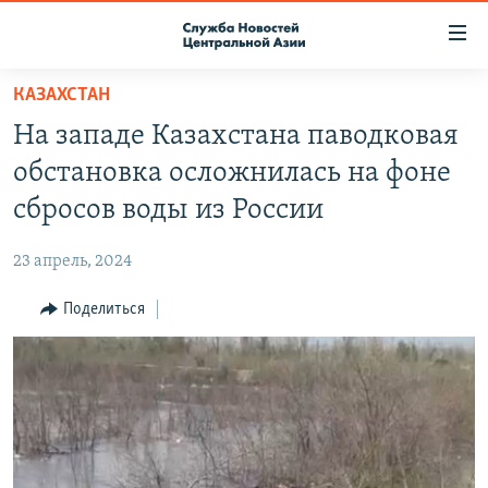
Ссылки
доступа
Вернуться
КАЗАХСТАН
к
О ПРОЕКТЕ
На западе Казахстана паводковая
основному
ПОДПИСКА
содержанию
обстановка осложнилась на фоне
КОНТАКТЫ
Вернутся
сбросов воды из России
к
RFE/RL ДИРЕКТ
главной
23 апрель, 2024
НАСТОЯЩЕЕ ВРЕМЯ
навигации
Вернутся
Поделиться
МИГРАНТ МЕДИА
к
поиску