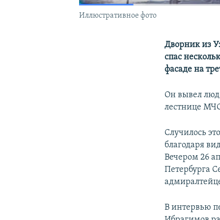
Иллюстративное фото
Дворник из У
спас несколь
фасаде на тре
Он вывел люде
лестнице МЧС
Случилось это
благодаря ви
Вечером 26 а
Петербурга С
адмиралтейце
В интервью п
Ибрагимов ра