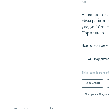
он.
На вопрос о з
«Мы работяги.
уходит 10 тыс
Нормально —
Всего во врем
Поделить
This item is part of
Казахстан
Мигрант Меди