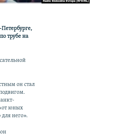
-Петербурге,
по трубе на
асательной
естным он стал
подвигом.
Санкт-
 «от юных
для него».
жон