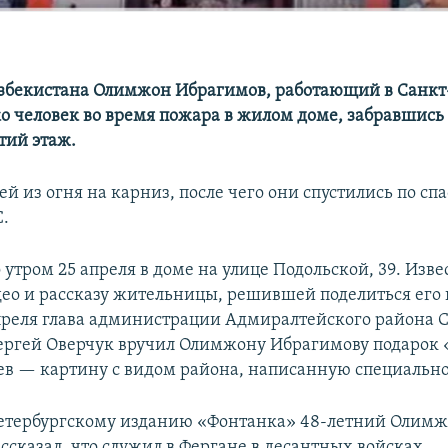
збекистана Олимжон Ибрагимов, работающий в Санкт
ко человек во время пожара в жилом доме, забравшись 
тий этаж.
й из огня на карниз, после чего они спустились по сп
.
 утром 25 апреля в доме на улице Подольской, 39. Изв
део и рассказу жительницы, решившей поделиться его 
преля глава администрации Адмиралтейского района 
ергей Оверчук вручил Олимжону Ибрагимову подарок
в — картину с видом района, написанную специально 
етербургскому изданию «Фонтанка» 48-летний Олим
ссказал, что служил в Фергане в десантных войсках.