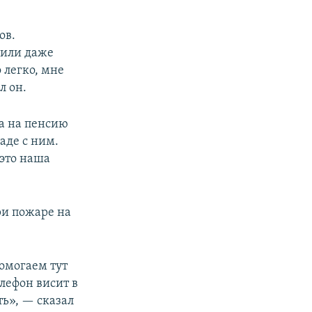
ов.
 или даже
о легко, мне
л он.
да на пенсию
аде с ним.
это наша
ри пожаре на
помогаем тут
лефон висит в
ь», — сказал