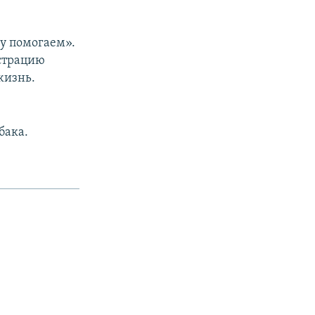
гу помогаем».
истрацию
жизнь.
бака.