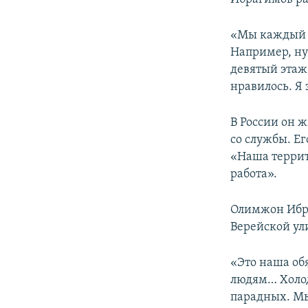
«Мы каждый д
Например, ну
девятый этаж,
нравилось. Я 
В России он ж
со службы. Е
«Наша террит
работа».
Олимжон Ибра
Верейской ули
«Это наша об
людям… Холод
парадных. Мы