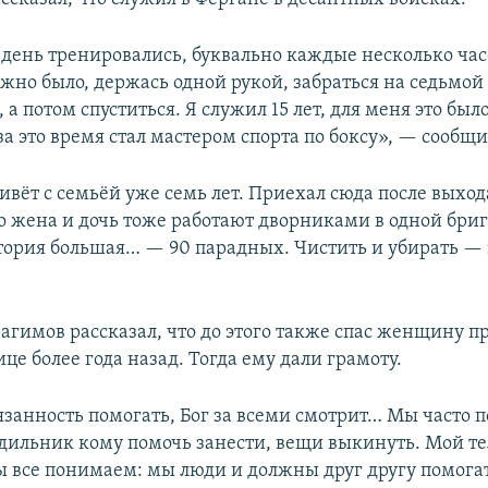
ень тренировались, буквально каждые несколько час
жно было, держась одной рукой, забраться на седьмой
 а потом спуститься. Я служил 15 лет, для меня это был
за это время стал мастером спорта по боксу», — сообщи
ивёт с семьёй уже семь лет. Приехал сюда после выхо
го жена и дочь тоже работают дворниками в одной бриг
ория большая… — 90 парадных. Чистить и убирать — 
гимов рассказал, что до этого также спас женщину п
це более года назад. Тогда ему дали грамоту.
язанность помогать, Бог за всеми смотрит… Мы часто 
ильник кому помочь занести, вещи выкинуть. Мой те
 все понимаем: мы люди и должны друг другу помогат