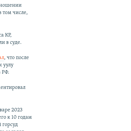
отношении
 том числе,
а КР,
и в суде.
ал
, что после
к уулу
 РФ.
ментировал
варе 2023
го к 10 годам
 горсуд