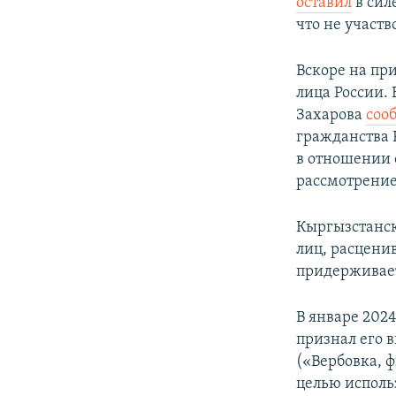
оставил
в сил
что не участ
Вскоре на пр
лица России.
Захарова
соо
гражданства Р
в отношении 
рассмотрение
Кыргызстанск
лиц, расцени
придерживает
В январе 202
признал его 
(«Вербовка, 
целью исполь