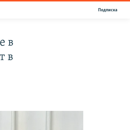
Подписка
е в
т в