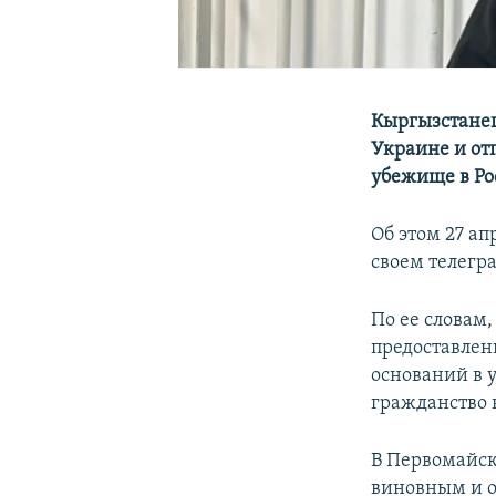
Кыргызстанец
Украине и от
убежище в Ро
Об этом 27 а
своем телегр
По ее словам
предоставлен
оснований в 
гражданство 
В Первомайск
виновным и о