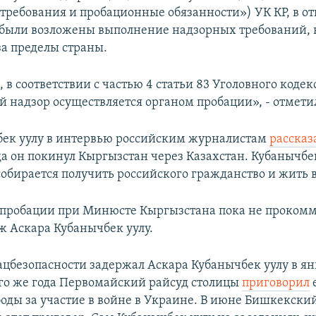
требования и пробационные обязанности») УК КР, в 
были возложены выполнение надзорных требований, в
за пределы страны.
, в соответствии с частью 4 статьи 83 Уголовного кодекс
 надзор осуществляется органом пробации», - отметил
ек уулу в интервью российским журналистам
рассказ
да он покинул Кыргызстан через Казахстан. Кубанычбе
собирается получить российского гражданство и жить в
пробации при Минюсте Кыргызстана пока не проком
ж Аскара Кубанычбек уулу.
ацбезопасности задержал Аскара Кубанычбек уулу в ян
того же года Первомайский райсуд столицы
приговорил
е
оды за участие в войне в Украине. В июне Бишкекский