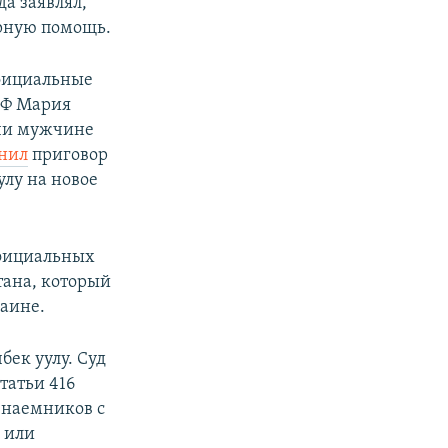
да заявлял,
арную помощь.
официальные
РФ Мария
ачи мужчине
нил
приговор
улу на новое
официальных
тана, который
аине.
бек уулу. Суд
татьи 416
 наемников с
 или