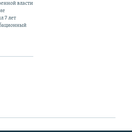
венной власти
ие
л 7 лет
робационный