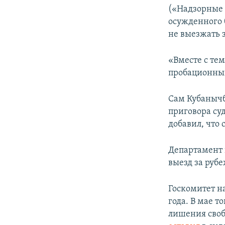
(«Надзорные 
осужденного 
не выезжать 
«Вместе с тем
пробационный
Сам Кубанычб
приговора су
добавил, что 
Департамент 
выезд за рубе
Госкомитет н
года. В мае 
лишения своб