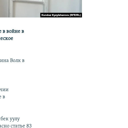
 в войне в
ческое
ина Волк в
ичии
е в
бек уулу
сно статье 83