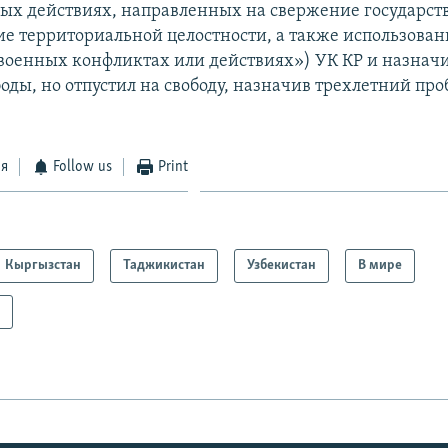
ых действиях, направленных на свержение государст
е территориальной целостности, а также использован
военных конфликтах или действиях») УК КР и назначи
оды, но отпустил на свободу, назначив трехлетний п
ся
Follow us
Print
Кыргызстан
Таджикистан
Узбекистан
В мире
а