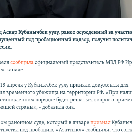
 Аскар Кубанычбек уулу, ранее осужденный за участие
пущенный под пробационный надзор, получит полити
ссии.
преля
сообщила
официальный представитель МВД РФ Ир
ам-канале.
, 18 апреля у Кубанычбек уулу приняли документы для
ия временного убежища на территории РФ. «При нал
установленном порядке будет решаться вопрос о прием
нашей страны», - добавила она.
ом районном суде, который в январе
признал
Кубаныч
тпустил под пробацию, «Азаттыку» сообщили, что согла