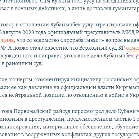
е этот приговор. Сам Кубанычбек уулу на заседаниях су
вовал в военных действиях, а лишь доставлял гуманит
иговор в отношении Кубанычбек уулу отреагировали 
 В августе 2023 года официальный представитель МИД 
бщила
, что ее ведомство «прорабатывает» вопрос выд
Ф. А позже стало известно, что Верховный суд КР
отме
осужденного и направил уголовное дело Кубанычбек у
 в районный суд.
ие эксперты, комментируя инициативу российских 
вали ее как давление на официальный власти Кыргызс
ся нейтральной позиции по отношению к войне в Укр
4 года Первомайский райсуд пересмотрел дело Кубаныч
виновным в преступлении, предусмотренном частью 1 с
финансирование, материальное обеспечение, обучение
зования в вооруженных конфликтах других государств