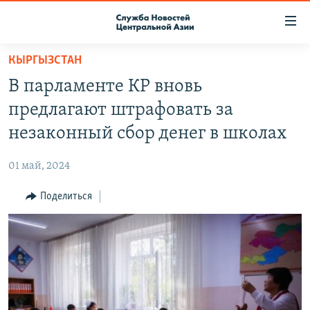
Ссылки
доступа
Вернуться
КЫРГЫЗСТАН
к
О ПРОЕКТЕ
В парламенте КР вновь
основному
ПОДПИСКА
содержанию
предлагают штрафовать за
КОНТАКТЫ
Вернутся
незаконный сбор денег в школах
к
RFE/RL ДИРЕКТ
главной
01 май, 2024
НАСТОЯЩЕЕ ВРЕМЯ
навигации
Вернутся
Поделиться
МИГРАНТ МЕДИА
к
поиску