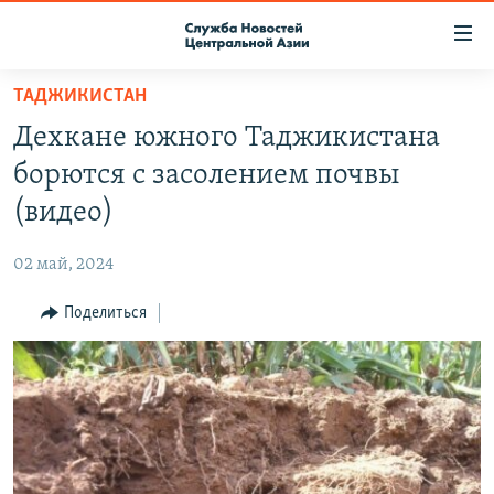
Ссылки
доступа
Вернуться
ТАДЖИКИСТАН
к
О ПРОЕКТЕ
Дехкане южного Таджикистана
основному
ПОДПИСКА
содержанию
борются с засолением почвы
КОНТАКТЫ
Вернутся
(видео)
к
RFE/RL ДИРЕКТ
главной
02 май, 2024
НАСТОЯЩЕЕ ВРЕМЯ
навигации
Вернутся
Поделиться
МИГРАНТ МЕДИА
к
поиску