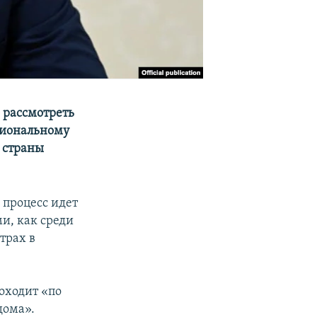
 рассмотреть
циональному
й страны
процесс идет
и, как среди
трах в
роходит «по
дома».