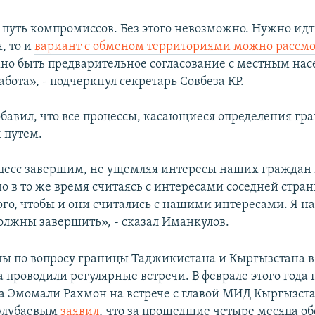
 путь компромиссов. Без этого невозможно. Нужно идт
, то и
вариант с обменом территориями можно рассмо
но быть предварительное согласование с местным нас
абота», - подчеркнул секретарь Совбеза КР.
бавил, что все процессы, касающиеся определения гр
 путем.
цесс завершим, не ущемляя интересы наших граждан
но в то же время считаясь с интересами соседней стра
ого, чтобы и они считались с нашими интересами. Я на
должны завершить», - сказал Иманкулов.
пы по вопросу границы Таджикистана и Кыргызстана в
 проводили регулярные встречи. В феврале этого года
 Эмомали Рахмон на встрече с главой МИД Кыргызст
улубаевым
заявил
, что за прошедшие четыре месяца об