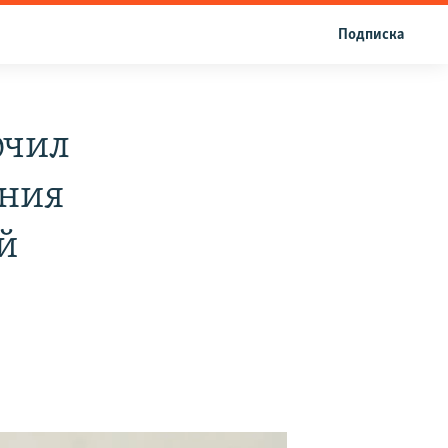
Подписка
ючил
ения
й