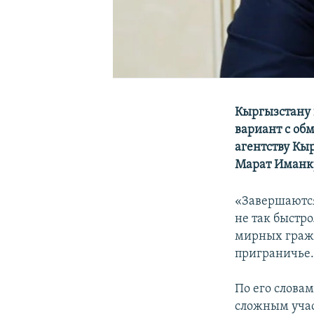
Кыргызстану 
вариант с об
агентству Кы
Марат Иманк
«Завершаются
не так быстр
мирных гражд
приграничье. 
По его словам
сложным учас