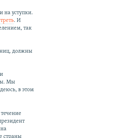
и на уступки.
треть
. И
елением, так
аниц, должны
 и
ны. Мы
деюсь, в этом
 течение
 президент
ана
е страны