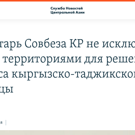
тарь Совбеза КР не искл
 территориями для реш
са кыргызско-таджикско
цы
ся