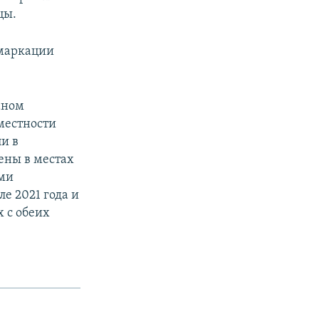
цы.
емаркации
аном
 местности
и в
ены в местах
ими
е 2021 года и
 с обеих