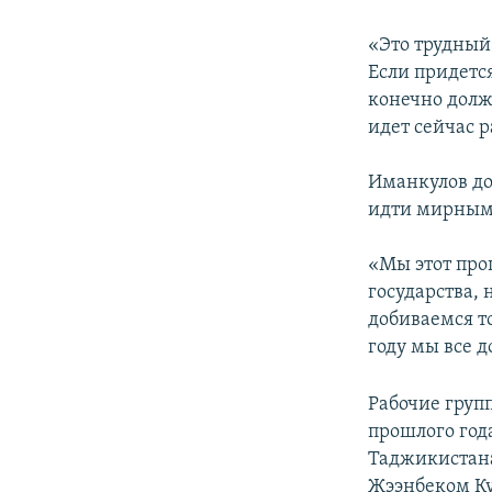
«Это трудный
Если придется
конечно долж
идет сейчас р
Иманкулов до
идти мирным
«Мы этот про
государства, 
добиваемся т
году мы все 
Рабочие груп
прошлого года
Таджикистана
Жээнбеком К