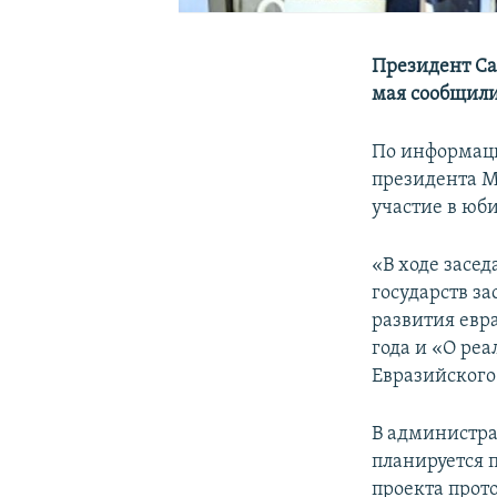
Президент Са
мая сообщили 
По информац
президента М
участие в юб
«В ходе засе
государств з
развития евр
года и «О ре
Евразийского
В администра
планируется 
проекта прот