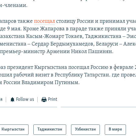
и-членами.
Жапаров также
посещал
столицу России и принимал уча
де 9 мая. Кроме Жапарова в параде также приняли уч
азахстана Касым-Жомарт Токаев, Таджикистана ‒ Эм
менистана ‒ Сердар Бердымухамедов, Беларуси ‒ Але
 премьер-министр Армении Никол Пашинян.
раз президент Кыргызстана посещал Россию в феврале 
ршил рабочий визит в Республику Татарстан. где пров
м России Владимиром Путиным.
ся
Follow us
Print
Кыргызстан
Таджикистан
Узбекистан
В мире