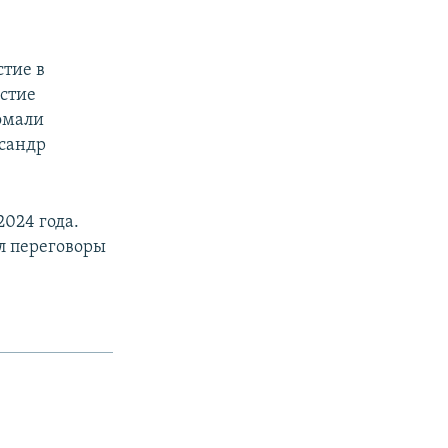
стие в
астие
омали
ксандр
2024 года.
ел переговоры