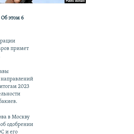
 Об этом 6
трации
аров примет
.
лавы
х направлений
 итогам 2023
ельности
бакиев.
ова в Москву
 об одобрении
С и его