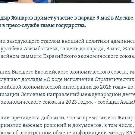
дыр Жапаров примет участие в параде 9 мая в Москве.
в пресс-службе главы государства.
ии заведующего отделом внешней политики админис
уратбека Азымбакиева, за день до парада, 8 мая, Жап
илейном саммите Евразийского экономического союза
дания Высшего Евразийского экономического совета, г
аслушают доклады «О ходе исполнения Стратегически
азийской экономической интеграции до 2025 года» по
ализации Основных направлений международной деят
 экономического союза на 2023 год»», - сообщил Азым
ции президента добавили, что во время визита Жапар
принятие важных решений и документов, в том числе,
окола об электронном обмене информацией между ЕАЭ