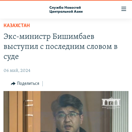
Ссылки
доступа
Вернуться
КАЗАХСТАН
к
О ПРОЕКТЕ
Экс-министр Бишимбаев
основному
ПОДПИСКА
содержанию
выступил с последним словом в
КОНТАКТЫ
Вернутся
суде
к
RFE/RL ДИРЕКТ
главной
06 май, 2024
НАСТОЯЩЕЕ ВРЕМЯ
навигации
Вернутся
Поделиться
МИГРАНТ МЕДИА
к
поиску