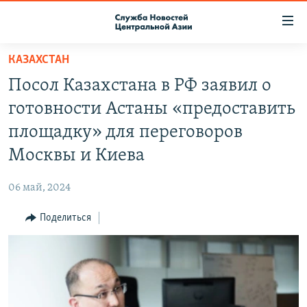
Ссылки
доступа
Вернуться
КАЗАХСТАН
к
О ПРОЕКТЕ
Посол Казахстана в РФ заявил о
основному
ПОДПИСКА
содержанию
готовности Астаны «предоставить
КОНТАКТЫ
Вернутся
площадку» для переговоров
к
RFE/RL ДИРЕКТ
Москвы и Киева
главной
НАСТОЯЩЕЕ ВРЕМЯ
навигации
06 май, 2024
Вернутся
МИГРАНТ МЕДИА
к
Поделиться
поиску