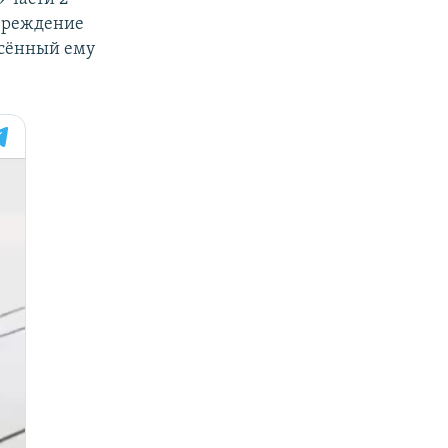
овреждение
есённый ему