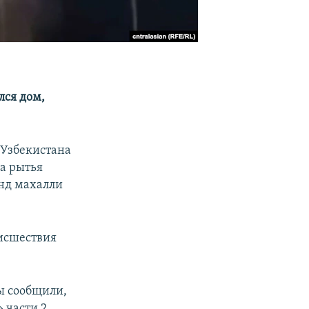
лся дом,
 Узбекистана
а рытья
анд махалли
исшествия
ы сообщили,
 части 2