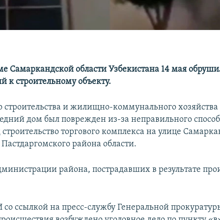
ме Самаркандской области Узбекистана 14 мая обруши
 к строительному объекту.
 строительства и жилищно-коммунального хозяйства
седний дом был поврежден из-за неправильного способ
д строительство торгового комплекса на улице Самарк
Пастдаргомского района области.
министрации района, пострадавших в результате про
со ссылкой на пресс-службу Генеральной прокуратур
происшествия возбуждено уголовное дело по пункту «в»