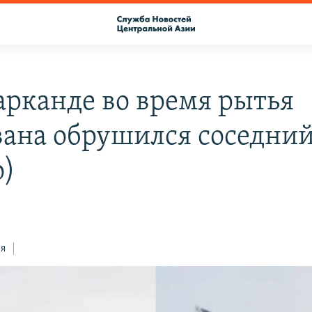
арканде во время рытья
вана обрушился соседни
о)
ся