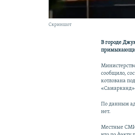
Скриншот
В городе Джу
примыкающий
Министерство
сообщило, со
котлована по
«Самарканд» 
По данным ад
нет.
Местные СМИ 
что по факту 