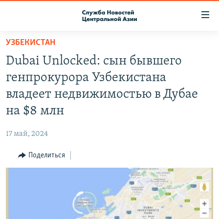
Ссылки
доступа
Вернуться
УЗБЕКИСТАН
к
О ПРОЕКТЕ
Dubai Unlocked: cын бывшего
основному
ПОДПИСКА
содержанию
генпрокурора Узбекистана
КОНТАКТЫ
Вернутся
владеет недвижимостью в Дубае
к
RFE/RL ДИРЕКТ
на $8 млн
главной
НАСТОЯЩЕЕ ВРЕМЯ
навигации
17 май, 2024
Вернутся
МИГРАНТ МЕДИА
к
Поделиться
поиску