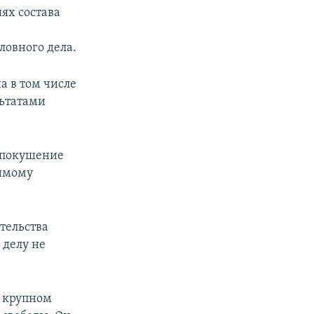
иях состава
ловного дела.
а в том числе
льтатами
а покушение
димому
тельства
 делу не
о крупном