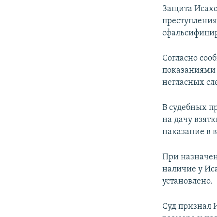
Защита Исахов
преступления
сфальсифицир
Согласно соо
показаниями 
негласных сл
В судебных п
на дачу взят
наказание в 
При назначен
наличие у Ис
установлено.
Суд признал 