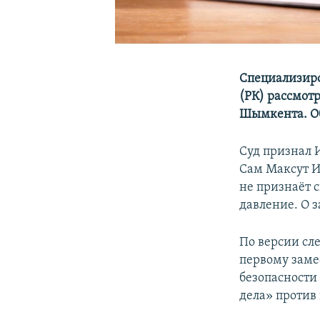
Специализир
(РК) рассмот
Шымкента. Об
Суд признал И
Сам Максут Ис
не признаёт с
давление. О 
По версии сл
первому заме
безопасности
дела» против