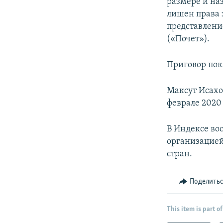
размере и на
лишен права 
представлени
(«Почет»).
Приговор пока
Максут Исахо
феврале 2020 
В Индексе во
организацией 
стран.
Поделить
This item is part of