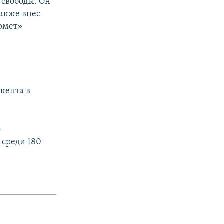
 свободы. Он
также внес
рмет»
кента в
о
 среди 180