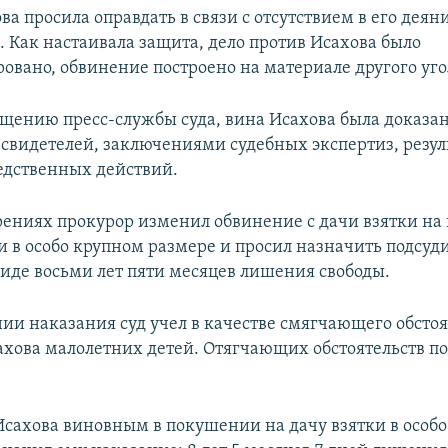
а просила оправдать в связи с отсутствием в его деян
. Как настаивала защита, дело против Исахова было
овано, обвинение построено на материале другого уго
бщению пресс-службы суда, вина Исахова была доказан
свидетелей, заключениями судебных экспертиз, резу
едственных действий.
рениях прокурор изменил обвинение с дачи взятки н
ки в особо крупном размере и просил назначить подсу
виде восьми лет пяти месяцев лишения свободы.
ии наказания суд учел в качестве смягчающего обстоя
ахова малолетних детей. Отягчающих обстоятельств по
Исахова виновным в покушении на дачу взятки в особ