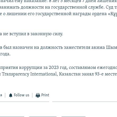
значил ему наказание: 8 лет 5 месяцев 7 дней лишения
занимать должности на государственной службе. Суд 
е о лишении его государственной награды ордена «Құ
 не вступил в законную силу.
в был назначен на должность заместителя акима Шым
года.
сприятия коррупции за 2023 год, составлямом ежегодн
Transparency International, Казахстан занял 93-е месте
ся
Follow us
Print