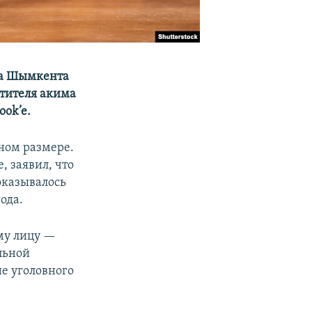
да Шымкента
стителя акима
ok’e.
пном размере.
, заявил, что
 оказывалось
ода.
му лицу —
льной
е уголовного