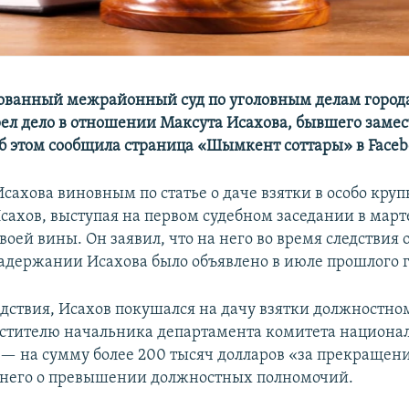
ованный межрайонный суд по уголовным делам горо
рел дело в отношении Максута Исахова, бывшего заме
 этом сообщила страница «Шымкент соттары» в Facebo
сахова виновным по статье о даче взятки в особо кру
ахов, выступая на первом судебном заседании в марте
воей вины. Он заявил, что на него во время следствия
задержании Исахова было объявлено в июле прошлого г
едствия, Исахов покушался на дачу взятки должностно
стителю начальника департамента комитета национа
 — на сумму более 200 тысяч долларов «за прекращени
 него о превышении должностных полномочий.