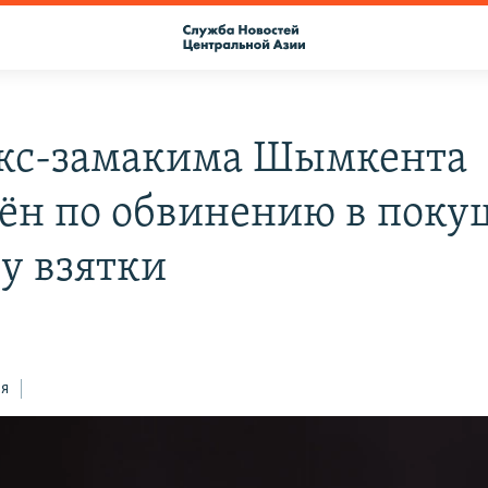
экс-замакима Шымкента
ён по обвинению в пок
чу взятки
ся