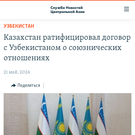
Ссылки
доступа
Вернуться
УЗБЕКИСТАН
к
О ПРОЕКТЕ
Казахстан ратифицировал договор
основному
ПОДПИСКА
содержанию
с Узбекистаном о союзнических
КОНТАКТЫ
Вернутся
отношениях
к
RFE/RL ДИРЕКТ
главной
21 май, 2024
НАСТОЯЩЕЕ ВРЕМЯ
навигации
Вернутся
Поделиться
МИГРАНТ МЕДИА
к
поиску