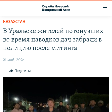
Ссылки
доступа
Вернуться
КАЗАХСТАН
к
О ПРОЕКТЕ
В Уральске жителей потонувших
основному
ПОДПИСКА
содержанию
во время паводков дач забрали в
КОНТАКТЫ
Вернутся
полицию после митинга
к
RFE/RL ДИРЕКТ
главной
21 май, 2024
НАСТОЯЩЕЕ ВРЕМЯ
навигации
Вернутся
Поделиться
МИГРАНТ МЕДИА
к
поиску