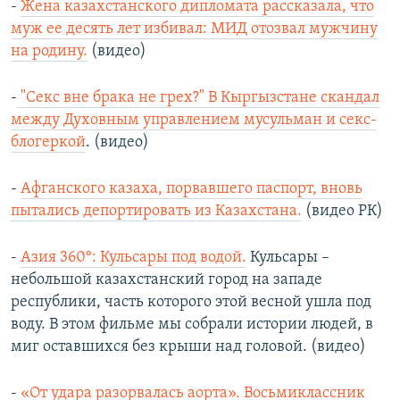
-
Жена казахстанского дипломата рассказала, что
муж ее десять лет избивал: МИД отозвал мужчину
на родину.
(видео)
-
"Секс вне брака не грех?" В Кыргызстане скандал
между Духовным управлением мусульман и секс-
блогеркой
. (видео)
-
Афганского казаха, порвавшего паспорт, вновь
пытались депортировать из Казахстана.
(видео РК)
-
Азия 360°: Кульсары под водой.
Кульсары –
небольшой казахстанский город на западе
республики, часть которого этой весной ушла под
воду. В этом фильме мы собрали истории людей, в
миг оставшихся без крыши над головой. (видео)
-
«От удара разорвалась аорта». Восьмиклассник