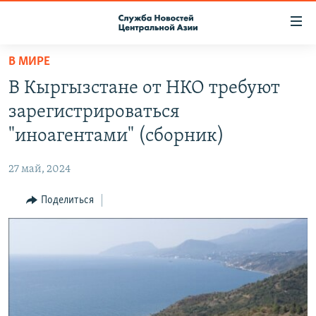
Ссылки
доступа
Вернуться
В МИРЕ
к
О ПРОЕКТЕ
В Кыргызстане от НКО требуют
основному
ПОДПИСКА
содержанию
зарегистрироваться
КОНТАКТЫ
Вернутся
"иноагентами" (сборник)
к
RFE/RL ДИРЕКТ
главной
27 май, 2024
НАСТОЯЩЕЕ ВРЕМЯ
навигации
Вернутся
Поделиться
МИГРАНТ МЕДИА
к
поиску