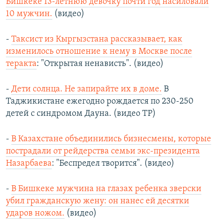
Бишкеке 13-летнюю девочку почти год насиловали
10 мужчин.
(видео)
-
Таксист из Кыргызстана рассказывает, как
изменилось отношение к нему в Москве после
теракта
: "Открытая ненависть". (видео)
-
Дети солнца. Не запирайте их в доме.
В
Таджикистане ежегодно рождается по 230-250
детей с синдромом Дауна. (видео ТР)
-
В Казахстане объединились бизнесмены, которые
пострадали от рейдерства семьи экс-президента
Назарбаева
: "Беспредел творится". (видео)
-
В Бишкеке мужчина на глазах ребенка зверски
убил гражданскую жену: он нанес ей десятки
ударов ножом.
(видео)