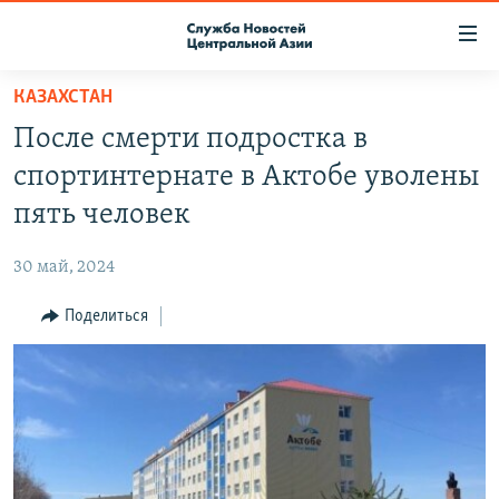
Ссылки
доступа
Вернуться
КАЗАХСТАН
к
О ПРОЕКТЕ
После смерти подростка в
основному
ПОДПИСКА
содержанию
спортинтернате в Актобе уволены
КОНТАКТЫ
Вернутся
пять человек
к
RFE/RL ДИРЕКТ
главной
30 май, 2024
НАСТОЯЩЕЕ ВРЕМЯ
навигации
Вернутся
Поделиться
МИГРАНТ МЕДИА
к
поиску