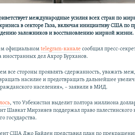
риветствует международные усилия всех стран по мир
ризиса в секторе Газа, включая инициативу США по
ждению заложников и восстановлению мирной жизни.
оем официальном
telegram-канале
сообщил пресс-секре
 иностранных дел Ахрор Бурханов.
м все стороны проявлять сдержанность, уважать ме
твращать насилие и предотвращать дальнейшее увелич
гражданского населения», – заявили в МИД.
лось
, что Узбекистан выделит полтора миллиона долла
ент Шавкат Мирзияев поддержал право палестинского 
го государства.
дент США Джо Байден представил план по прекращени