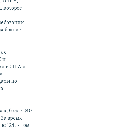
 хотим,
, которое
ребований
свободное
а с
С и
ми в США и
та
дары по
на
ек, более 240
 За время
е 124, в том