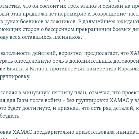
 отметив, что он состоит их трех этапов и основан на 
вый этап предполагает перемирие и возвращение част
в руках боевиков заложников. В дальнейшем ожидаю
оюющих сторон о бессрочном прекращении боевых де
боду всех оставшихся пленников.
вательность действий, вероятно, предполагает, что Х
грать определенную роль в дополнительных договоре
ве Египта и Катара, противоречит намерению Израил
руппировку.
ставляя в минувшую пятницу план, отмечал, что проект
ия для Газы после войны – без группировки ХАМАС у вл
это будет достигнуто, и признал, что есть ряд деталей,
бсудить.
овка ХАМАС предварительно приветствовала инициат