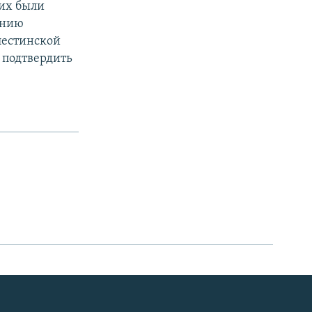
них были
ению
лестинской
 подтвердить