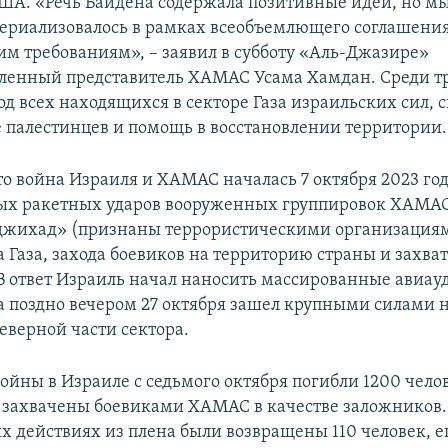
ША. «Речь Байдена содержала позитивные идеи, но мы
териализовалось в рамках всеобъемлющего соглашения
им требованиям», – заявил в субботу «Аль-Джазире»
ленный представитель ХАМАС Усама Хамдан. Среди т
д всех находящихся в секторе Газа израильских сил, 
палестинцев и помощь в восстановлении территории.
о война Израиля и ХАМАС началась 7 октября 2023 год
ых ракетных ударов вооруженных группировок ХАМА
джихад» (признаны террористическими организация
а Газа, захода боевиков на территорию страны и захва
В ответ Израиль начал наносить массированные авиау
 а поздно вечером 27 октября зашел крупными силами 
еверной части сектора.
войны в Израиле с седьмого октября погибли 1200 челов
 захвачены боевиками ХАМАС в качестве заложников.
х действиях из плена были возвращены 110 человек, ещ