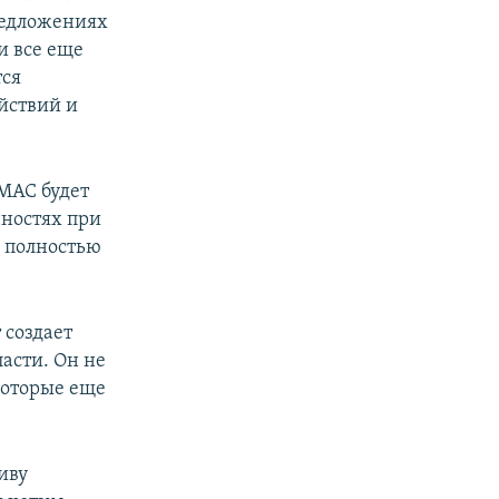
предложениях
и все еще
тся
йствий и
АМАС будет
нностях при
я полностью
 создает
асти. Он не
 которые еще
иву