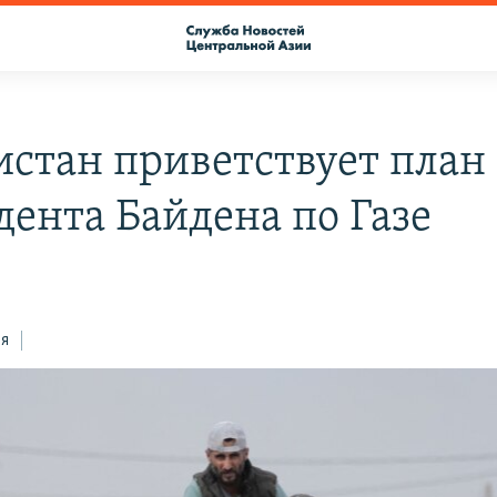
истан приветствует план
дента Байдена по Газе
ся