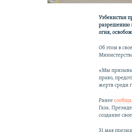
Узбекистан п
разрешению к
огня, освобо
Об этом в св
Министерства
«Мы призывае
право, предо
жертв среди 
Ранее
сообща
Газа. Презид
создание свое
31 мая прези