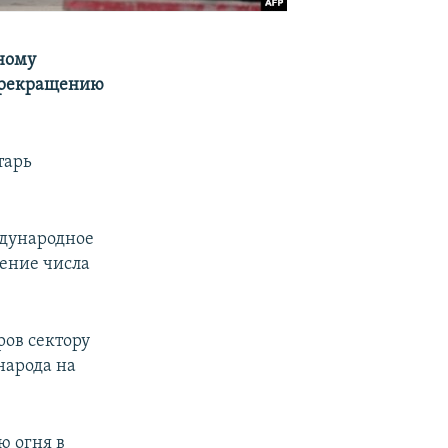
ному
 прекращению
тарь
ждународное
ение числа
ров сектору
народа на
ю огня в