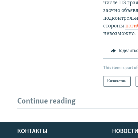
числе 113 гр
заочно объя
подконтрольн
стороны
поги
невозможно.
Поделить
This item is part of
Казахстан
Continue reading
КОНТАКТЫ
НОВОСТИ