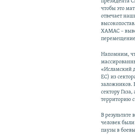
президента С
чтобы это ма
отвечает наш
высокопостав
ХАМАС – выво
перемещение 
Напомним, чт
массированн
«Исламский 
ЕС) из сектор
заложников. 
сектору Газа,
территорию с
В результате 
человек были
паузы в боевы