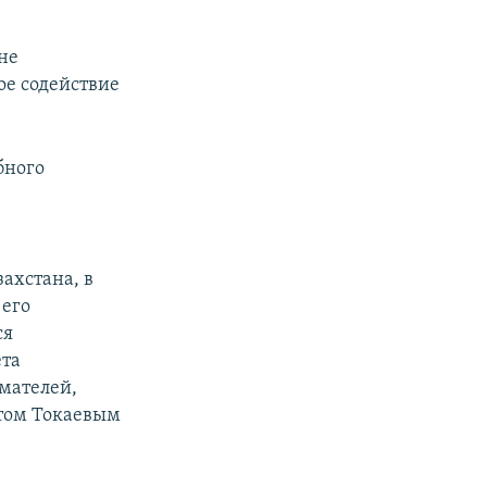
не
ое содействие
бного
ахстана, в
его
ся
ета
мателей,
том Токаевым