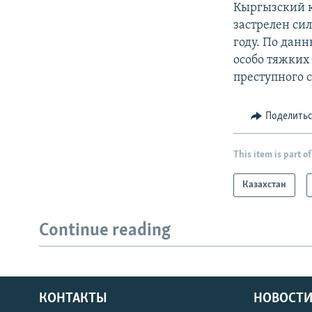
Кыргызский к
застрелен си
году. По дан
особо тяжких
преступного 
Поделить
This item is part of
Казахстан
Continue reading
КОНТАКТЫ
НОВОСТИ