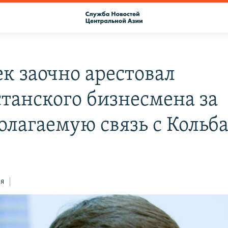
к заочно арестовал
станского бизнесмена за
олагаемую связь с Кольб
ся