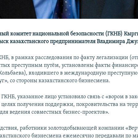
ный комитет национальной безопасности (ГКНБ) Кырг
зыск казахстанского предпринимателя Владимира Джу
НБ, в рамках расследования по факту легализации (о
ытых преступным путём, установлены факты финанси
(Кольбаева), входившего в международную преступную
уг», со стороны казахстанского бизнесмена.
 ГКНБ, указанное лицо установило связь с «вором в зак
 целях получения поддержки, покровительства на тер
для ведения совместных бизнес-проектов».
едствия, работники золотодобывающей компании «Верт
ахстанского бизнесмена ежемесячно передавали по м