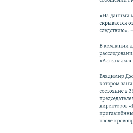
сообщении ГК
«На данный м
скрывается о
следствию», 
В компании д
расследовани
«Алтыналмас»
Владимир Джу
котором зани
состояние в 
председателе
директоров «
приглашённых
после кровоп