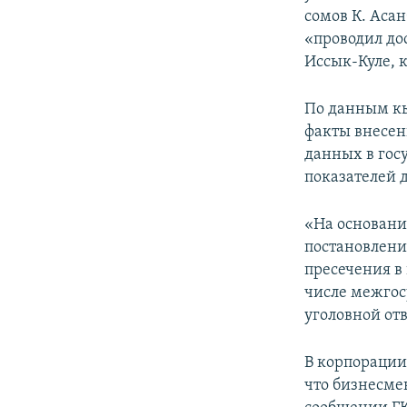
сомов К. Асан
«проводил дос
Иссык-Куле, 
По данным кы
факты внесен
данных в гос
показателей д
«На основани
постановлени
пресечения в 
числе межгос
уголовной от
В корпораци
что бизнесме