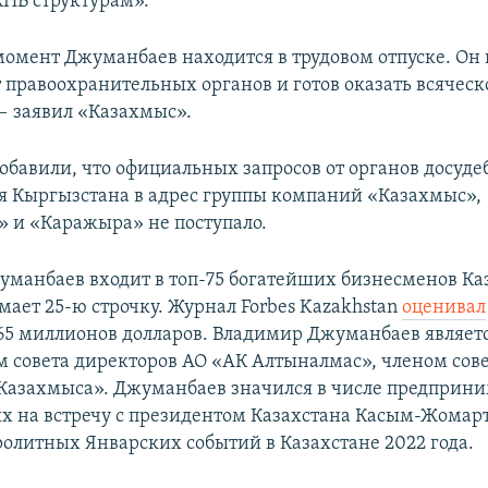
НБ структурам».
омент Джуманбаев находится в трудовом отпуске. Он 
т правоохранительных органов и готов оказать всяческ
— заявил «Казахмыс».
обавили, что официальных запросов от органов досуде
я Кыргызстана в адрес группы компаний «Казахмыс»,
 и «Каражыра» не поступало.
манбаев входит в топ-75 богатейших бизнесменов Каз
мает 25-ю строчку. Журнал Forbes Kazakhstan
оценивал
365 миллионов долларов. Владимир Джуманбаев являет
м совета директоров АО «АК Алтыналмас», членом сов
Казахмыса». Джуманбаев значился в числе предприни
 на встречу с президентом Казахстана Касым-Жомар
ролитных Январских событий в Казахстане 2022 года.