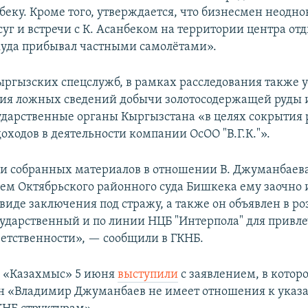
беку. Кроме того, утверждается, что бизнесмен неодн
уг и встречи с К. Асанбеком на территории центра отд
куда прибывал частными самолётами».
ргызских спецслужб, в рамках расследования также 
ия ложных сведений добычи золотосодержащей руды 
ударственные органы Кыргызстана «в целях сокрытия
оходов в деятельности компании ОсОО "В.Г.К."».
и собранных материалов в отношении В. Джуманбаев
ем Октябрьского районного суда Бишкека ему заочно 
виде заключения под стражу, а также он объявлен в ро
ударственный и по линии НЦБ "Интерпола" для привле
ветственности», — сообщили в ГКНБ.
и «Казахмыс» 5 июня
выступили
с заявлением, в котор
н «Владимир Джуманбаев не имеет отношения к указ