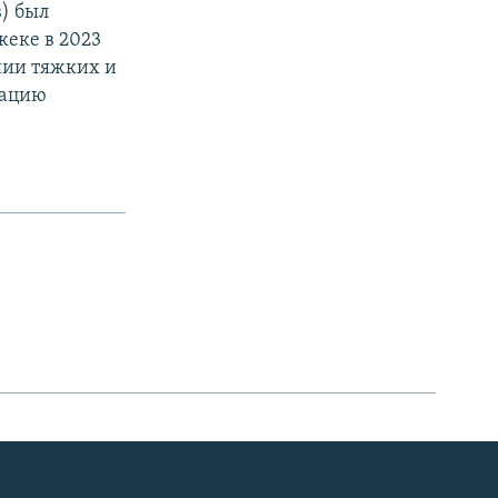
) был
кеке в 2023
нии тяжких и
зацию