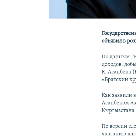
Государствен
объявил в ро
По данным ГК
доходов, доб
К. Асанбека 
«Братский кр
Как заявили в
Асанбеком «в
Кыргызстана 
По версии сл
указанию каз