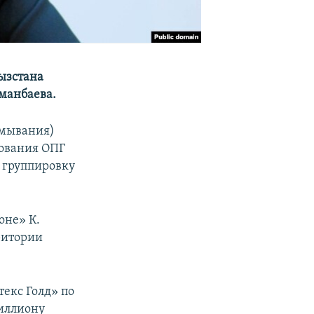
ызстана
манбаева.
тмывания)
рования ОПГ
 группировку
оне» К.
ритории
екс Голд» по
иллиону