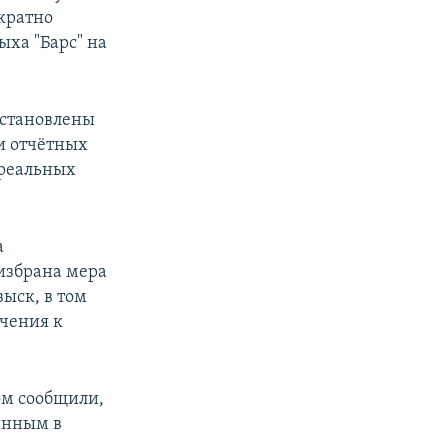
ократно
ыха "Барс" на
установлены
и отчётных
 реальных
а
избрана мера
зыск, в том
чения к
ом сообщили,
анным в