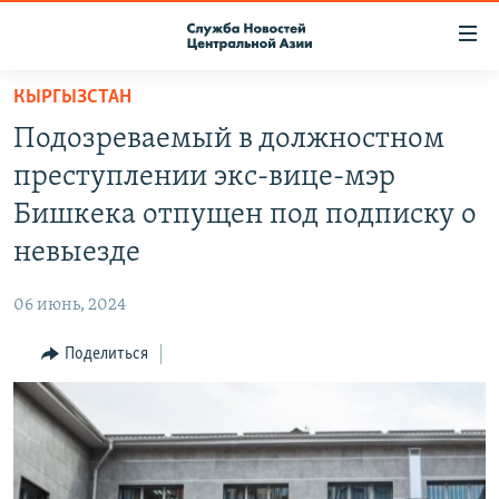
Ссылки
доступа
Вернуться
КЫРГЫЗСТАН
к
О ПРОЕКТЕ
Подозреваемый в должностном
основному
ПОДПИСКА
содержанию
преступлении экс-вице-мэр
КОНТАКТЫ
Вернутся
Бишкека отпущен под подписку о
к
RFE/RL ДИРЕКТ
невыезде
главной
НАСТОЯЩЕЕ ВРЕМЯ
навигации
06 июнь, 2024
Вернутся
МИГРАНТ МЕДИА
к
Поделиться
поиску