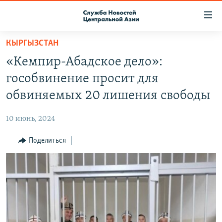
Ссылки
доступа
Вернуться
КЫРГЫЗСТАН
к
О ПРОЕКТЕ
«Кемпир-Абадское дело»:
основному
ПОДПИСКА
содержанию
гособвинение просит для
КОНТАКТЫ
Вернутся
обвиняемых 20 лишения свободы
к
RFE/RL ДИРЕКТ
главной
10 июнь, 2024
НАСТОЯЩЕЕ ВРЕМЯ
навигации
Вернутся
Поделиться
МИГРАНТ МЕДИА
к
поиску