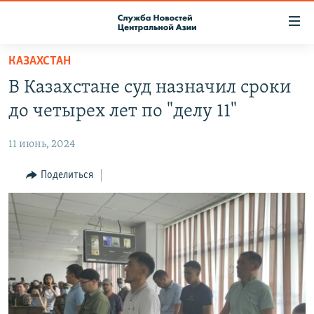
Ссылки
доступа
Вернуться
КАЗАХСТАН
к
О ПРОЕКТЕ
В Казахстане суд назначил сроки
основному
ПОДПИСКА
содержанию
до четырех лет по "делу 11"
КОНТАКТЫ
Вернутся
к
11 июнь, 2024
RFE/RL ДИРЕКТ
главной
НАСТОЯЩЕЕ ВРЕМЯ
Поделиться
навигации
Вернутся
МИГРАНТ МЕДИА
к
поиску