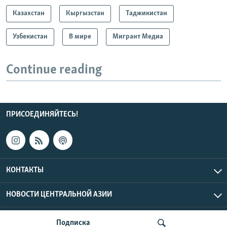
Казахстан
Кыргызстан
Таджикистан
Узбекистан
В мире
Мигрант Медиа
Continue reading
ПРИСОЕДИНЯЙТЕСЬ!
КОНТАКТЫ
НОВОСТИ ЦЕНТРАЛЬНОЙ АЗИИ
CENTRAL ASIAN © 2026 RFE/RL, Inc. | Все права защищены.
Подписка