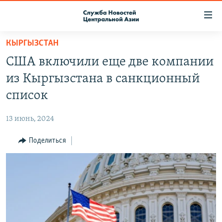
Ссылки
доступа
Вернуться
КЫРГЫЗСТАН
к
О ПРОЕКТЕ
США включили еще две компании
основному
ПОДПИСКА
содержанию
из Кыргызстана в санкционный
КОНТАКТЫ
Вернутся
список
к
RFE/RL ДИРЕКТ
главной
13 июнь, 2024
НАСТОЯЩЕЕ ВРЕМЯ
навигации
Вернутся
Поделиться
МИГРАНТ МЕДИА
к
поиску