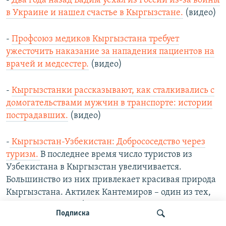
-
Два года назад Вадим уехал из России из-за войны
в Украине и нашел счастье в Кыргызстане.
(видео)
-
Профсоюз медиков Кыргызстана требует
ужесточить наказание за нападения пациентов на
врачей и медсестер.
(видео)
-
Кыргызстанки рассказывают, как сталкивались с
домогательствами мужчин в транспорте: истории
пострадавших.
(видео)
-
Кыргызстан-Узбекистан: Добрососедство через
туризм.
В последнее время число туристов из
Узбекистана в Кыргызстан увеличивается.
Большинство из них привлекает красивая природа
Кыргызстана. Актилек Кантемиров – один из тех,
кто привлекает узбекских туристов в Кыргызстан.
Подписка
(видео)