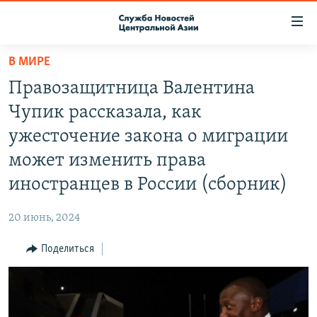
Ссылки
доступа
Вернуться
В МИРЕ
к
О ПРОЕКТЕ
Правозащитница Валентина
основному
ПОДПИСКА
содержанию
Чупик рассказала, как
КОНТАКТЫ
Вернутся
ужесточение закона о миграции
к
RFE/RL ДИРЕКТ
может изменить права
главной
НАСТОЯЩЕЕ ВРЕМЯ
навигации
иностранцев в России (сборник)
Вернутся
МИГРАНТ МЕДИА
к
20 июнь, 2024
поиску
Поделиться