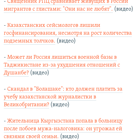
-
Священник РПЦ сравнивает живущих в России
мигрантов с глистами: "Они нас не любят".
(видео)
-
Казахстанских сейсмологов лишили
госфинансирования, несмотря на рост количества
подземных толчков.
(видео)
-
Может ли Россия лишиться военной базы в
Таджикистане из-за ухудшения отношений с
Душанбе?
(видео)
-
Скандал в "Болашаке": кто должен платить за
учебу казахстанской журналистки в
Великобритании?
(видео)
-
Жительница Кыргызстана попала в больницу
после побоев мужа-налоговика: он угрожал ей
связями своей семьи.
(видео)