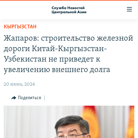
Ссылки
доступа
Вернуться
КЫРГЫЗСТАН
к
О ПРОЕКТЕ
Жапаров: строительство железной
основному
ПОДПИСКА
содержанию
дороги Китай-Кыргызстан-
КОНТАКТЫ
Вернутся
Узбекистан не приведет к
к
RFE/RL ДИРЕКТ
увеличению внешнего долга
главной
НАСТОЯЩЕЕ ВРЕМЯ
навигации
20 июнь, 2024
Вернутся
МИГРАНТ МЕДИА
к
Поделиться
поиску