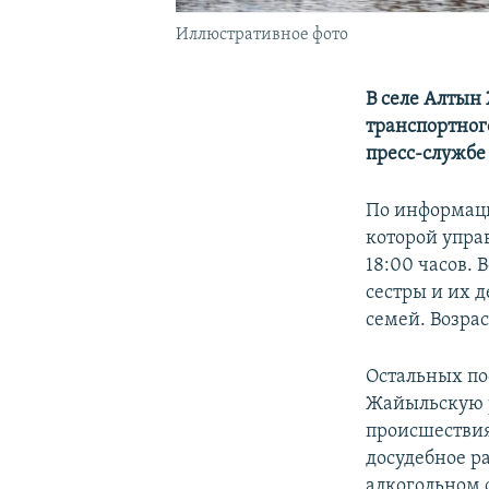
Иллюстративное фото
В селе Алтын
транспортног
пресс-службе
По информаци
которой упра
18:00 часов. 
сестры и их д
семей. Возрас
Остальных по
Жайыльскую р
происшествия
досудебное р
алкогольном 