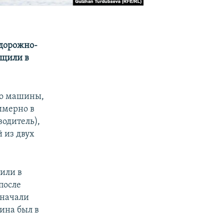
 дорожно-
бщили в
ро машины,
имерно в
водитель),
й из двух
вили в
после
 начали
ина был в