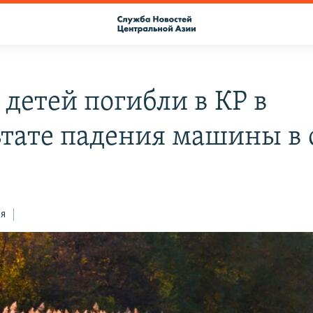
 детей погибли в КР в
ьтате падения машины в 
ся