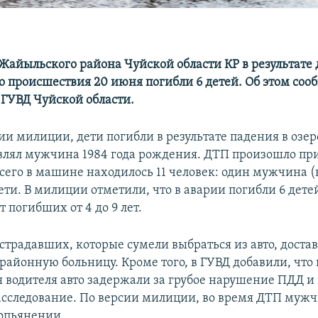
 Жайыльского района Чуйской области КР в результате
о происшествия 20 июня погибли 6 детей. Об этом соо
 ГУВД Чуйской области.
и милиции, дети погибли в результате падения в озе
влял мужчина 1984 года рождения. ДТП произошло пр
Всего в машине находилось 11 человек: один мужчина (
ети. В милиции отметили, что в аварии погибли 6 дете
т погибших от 4 до 9 лет.
страдавших, которые сумели выбраться из авто, доста
айонную больницу. Кроме того, в ГУВД добавили, что 
 водителя авто задержали за грубое нарушение ПДД и
асследование. По версии милиции, во время ДТП мужч
опьянении.