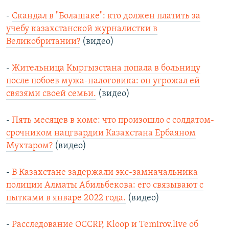
-
Скандал в "Болашаке": кто должен платить за
учебу казахстанской журналистки в
Великобритании?
(видео)
-
Жительница Кыргызстана попала в больницу
после побоев мужа-налоговика: он угрожал ей
связями своей семьи.
(видео)
-
Пять месяцев в коме: что произошло с солдатом-
срочником нацгвардии Казахстана Ербаяном
Мухтаром?
(видео)
-
В Казахстане задержали экс-замначальника
полиции Алматы Абильбекова: его связывают с
пытками в январе 2022 года.
(видео)
-
Расследование OCCRP, Kloop и Temirov.live об