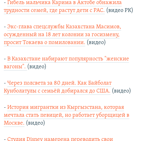
-
Гибель мальчика Карима в Актобе обнажила
трудности семей, где растут дети с РАС.
(видео РК)
-
Экс‑глава спецслужбы Казахстана Масимов,
осужденный на 18 лет колонии за госизмену,
просит Токаева о помиловании.
(видео)
-
В Казахстане набирают популярность "женские
вагоны".
(видео)
-
Через полсвета за 80 дней. Как Байболат
Кунболатулы с семьёй добирался до США.
(видео)
-
История мигрантки из Кыргызстана, которая
мечтала стать певицей, но работает уборщицей в
Москве.
(видео)
-
Студия Disney намерена переводить свои