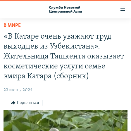
Ссылки
доступа
Вернуться
В МИРЕ
к
О ПРОЕКТЕ
«В Катаре очень уважают труд
основному
ПОДПИСКА
содержанию
выходцев из Узбекистана».
КОНТАКТЫ
Вернутся
Жительница Ташкента оказывает
к
RFE/RL ДИРЕКТ
косметические услуги семье
главной
НАСТОЯЩЕЕ ВРЕМЯ
навигации
эмира Катара (сборник)
Вернутся
МИГРАНТ МЕДИА
к
23 июнь, 2024
поиску
Поделиться