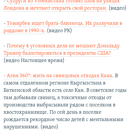
-
Супруги из Узбекистана готовят плов на улицах
Лондона и мечтают открыть свой ресторан.
(видео)
-
Темирбек ищет брата-близнеца. Их разлучили в
роддоме в 1990-х.
(видео РК)
-
Почему 4 уголовных дела не мешают Дональду
Трампу баллотироваться в президенты США?
(видео Настоящее время)
- Азия 360°: жить на свинцовых отходах Кана
. В
самом отдаленном регионе Кыргызстана в
Баткенской области есть село Кан. В советские годы
там добывали свинец, а токсичные отходы от
производства выбрасывали рядом с поселком в
хвостохранилище. По сей день в поселке
рождается рекордное число детей с ментальными
нарушениями. (видео)