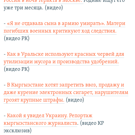
России в ночь теракта в Москве.
Родные ищут его
уже три месяца. (видео)
-
«Я не отдавала сына в армию умирать». Матери
погибших военных критикуют ход следствия.
(видео РК)
-
Как в Уральске используют красных червей для
утилизации мусора и производства удобрений.
(видео РК)
-
В Кыргызстане хотят запретить ввоз, продажу и
даже курение электронных сигарет, нарушителям
грозят крупные штрафы.
(видео)
-
Какой я увидел Украину. Репортаж
кыргызстанского журналиста
. (видео КР
эксклюзив)