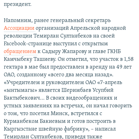
президент.
Напомним, ранее генеральный секретарь
Ассоциации
организаций Апрельской народной
революции Темирлан Султанбеков на своей
Facebook-странице выступил с открытым
обращением
к Садыру Жапарову и главе ГКНБ
Камчыбеку Ташиеву. Он отметил, что участок в 1,58
гектара в мае был предоставлен в аренду на 49 лет
ОАО, созданному «всего два месяца назад».
«Учредителем и руководителем ОАО «7-апрель
«ынтымагы» является Шеримбаев Усупбий
Бактыбекович... В своих видеообращениях и
устных заявлениях на встречах, он начал говорить
о том, что посетил Минск, встретился с
Курманбеком Бакиевым и готов построить в
Кыргызстане швейную фабрику», – написал
Темирлан Султанбеков, приведя также