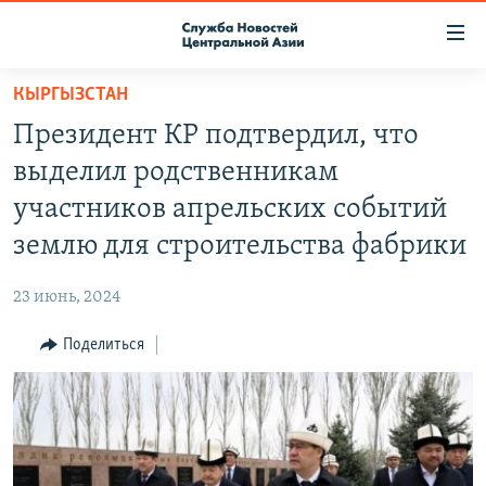
Ссылки
доступа
Вернуться
КЫРГЫЗСТАН
к
О ПРОЕКТЕ
Президент КР подтвердил, что
основному
ПОДПИСКА
содержанию
выделил родственникам
КОНТАКТЫ
Вернутся
участников апрельских событий
к
RFE/RL ДИРЕКТ
землю для строительства фабрики
главной
НАСТОЯЩЕЕ ВРЕМЯ
навигации
23 июнь, 2024
Вернутся
МИГРАНТ МЕДИА
к
Поделиться
поиску