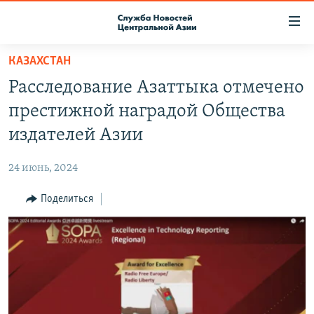
Ссылки
доступа
Вернуться
КАЗАХСТАН
к
О ПРОЕКТЕ
Расследование Азаттыка отмечено
основному
ПОДПИСКА
содержанию
престижной наградой Общества
КОНТАКТЫ
Вернутся
издателей Азии
к
RFE/RL ДИРЕКТ
главной
24 июнь, 2024
НАСТОЯЩЕЕ ВРЕМЯ
навигации
Вернутся
Поделиться
МИГРАНТ МЕДИА
к
поиску