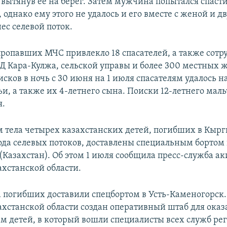
 вытянув ее на берег. Затем мужчина попытался спаст
 однако ему этого не удалось и его вместе с женой и д
ес селевой поток.
пропавших МЧС привлекло 18 спасателей, а также сотр
Д Кара-Кулжа, сельской управы и более 300 местных ж
исков в ночь с 30 июня на 1 июля спасателям удалось н
и, а также их 4-летнего сына. Поиски 12-летнего мал
я.
 тела четырех казахстанских детей, погибших в Кырг
ода селевых потоков, доставлены специальным бортом в
(Казахстан). Об этом 1 июля сообщила пресс-служба а
ахстанской области.
а погибших доставили спецбортом в Усть-Каменогорск.
ахстанской области создан оперативный штаб для ока
м детей, в который вошли специалисты всех служб рег