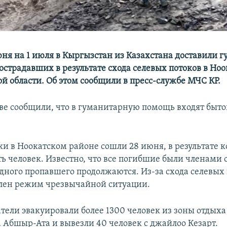
июня на 1 июля в Кыргызстан из Казахстана доставили
острадавших в результате схода селевых потоков в Но
й области. Об этом сообщили в пресс-службе МЧС КР.
ве сообщили, что в гуманитарную помощь входят быт
ки в Ноокатском районе сошли 28 июня, в результате 
ть человек. Известно, что все погибшие были членами 
дного пропавшего продолжаются. Из-за схода селевых 
лен режим чрезвычайной ситуации.
атели эвакуировали более 1300 человек из зоны отды
а Абшыр-Ата и вывезли 40 человек с джайлоо Кезарт.