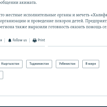
сообщении акимата.
что местные исполнительные органы и мечеть «Халиф
я организацию и проведение похорон детей. Предприят
егиона также выразили готовность оказать помощь с
ся
Follow us
Print
Кыргызстан
Таджикистан
Узбекистан
В мире
а