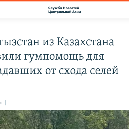
гызстан из Казахстана
вили гумпомощь для
адавших от схода селей
ся