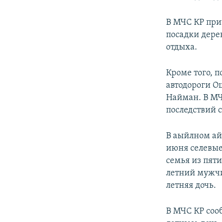
В МЧС КР при
посадки дере
отдыха.
Кроме того, п
автодороги Ош
Найман. В МЧ
последствий с
В аыйлном ай
июня селевые
семья из пят
летний мужчин
летняя дочь.
В МЧС КР сооб