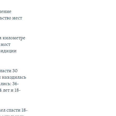
чение
ьство мест
-м километре
 мост
квидации
ласти 30
й находилась
лись: 36-
 лет и 18-
ел спасти 18-