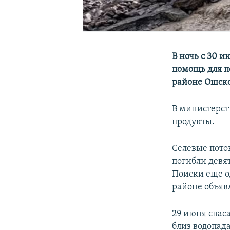
В ночь с 30 
помощь для п
районе Ошско
В министерст
продукты.
Селевые пото
погибли девя
Поиски еще о
районе объяв
29 июня спас
близ водопад