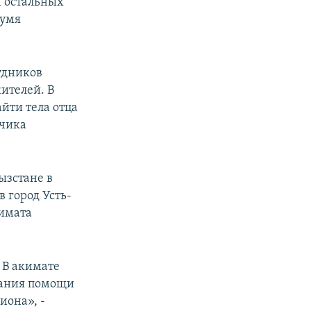
и остальных
вумя
удников
ителей. В
айти тела отца
ьчика
ызстане в
 город Усть-
кимата
 В акимате
зания помощи
иона», -