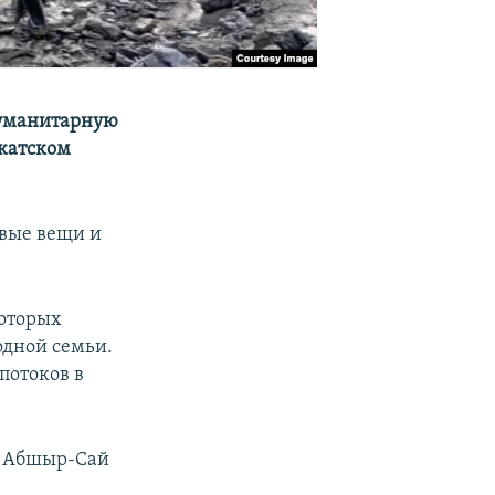
 гуманитарную
окатском
овые вещи и
которых
одной семьи.
потоков в
ха Абшыр-Сай