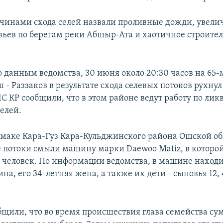
чинами схода селей назвали проливные дожди, увели
вьев по берегам реки Абшыр-Ата и хаотичное строител
о данным ведомства, 30 июня около 20:30 часов на 65
 - Раззаков в результате схода селевых потоков рухнул
С КР сообщили, что в этом районе ведут работу по ли
елей.
маке Кара-Гуз Кара-Кульджинского района Ошской об
 потоки смыли машину марки Daewoo Matiz, в которо
и человек. По информации ведомства, в машине находи
а, его 34-летняя жена, а также их дети - сыновья 12, 4
щили, что во время происшествия глава семейства сум