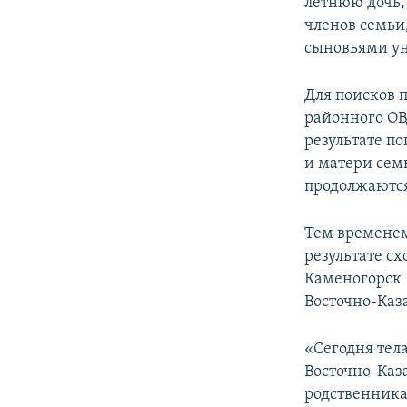
летнюю дочь,
членов семьи,
сыновьями ун
Для поисков 
районного ОВ
результате по
и матери семь
продолжаютс
Тем временем
результате сх
Каменогорск 
Восточно-Каз
«Сегодня тел
Восточно-Каз
родственника