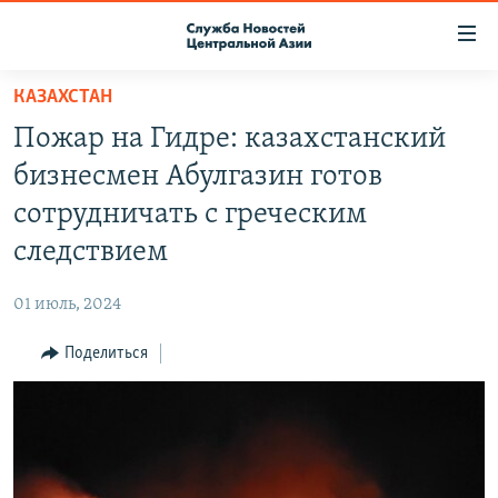
Ссылки
доступа
Вернуться
КАЗАХСТАН
к
О ПРОЕКТЕ
Пожар на Гидре: казахстанский
основному
ПОДПИСКА
содержанию
бизнесмен Абулгазин готов
КОНТАКТЫ
Вернутся
сотрудничать с греческим
к
RFE/RL ДИРЕКТ
следствием
главной
НАСТОЯЩЕЕ ВРЕМЯ
навигации
01 июль, 2024
Вернутся
МИГРАНТ МЕДИА
к
Поделиться
поиску