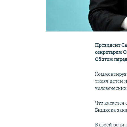
Президент Са
секретарем О
Об этом пере
Комментируя с
тысяч детей 
человеческих
Что касается
Бишкека закл
В своей речи