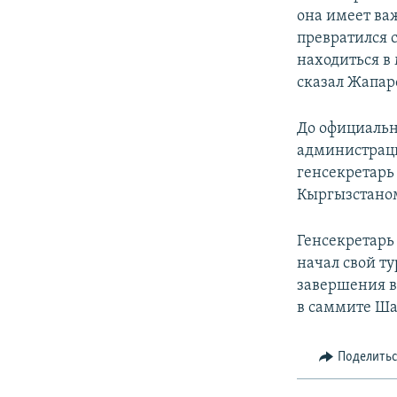
она имеет ва
превратился 
находиться в
сказал Жапар
До официальн
администраци
генсекретарь
Кыргызстаном
Генсекретар
начал свой ту
завершения ви
в саммите Ша
Поделить