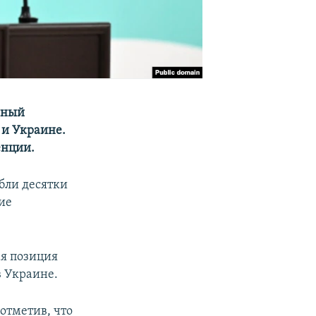
ьный
 и Украине.
енции.
ибли десятки
ие
ая позиция
 Украине.
отметив, что