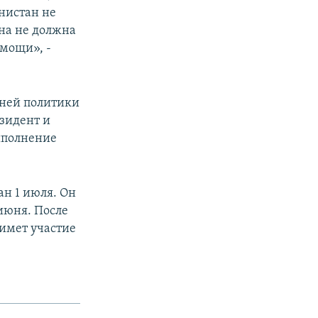
нистан не
ана не должна
омощи», -
шней политики
зидент и
ыполнение
ан 1 июля. Он
 июня. После
римет участие