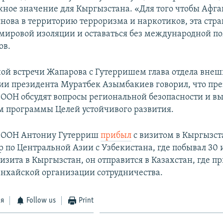
жное значение для Кыргызстана. «Для того чтобы Афга
снова в территорию терроризма и наркотиков, эта стр
 мировой изоляции и оставаться без международной п
ов.
ой встречи Жапарова с Гутерришем глава отдела вне
и президента Муратбек Азымбакиев говорил, что пре
 ООН обсудят вопросы региональной безопасности и в
 программы Целей устойчивого развития.
ь ООН Антониу Гутерриш
прибыл
с визитом в Кыргызст
р по Центральной Азии с Узбекистана, где побывал 30
зита в Кыргызстан, он отправится в Казахстан, где п
нхайской организации сотрудничества.
ся
Follow us
Print