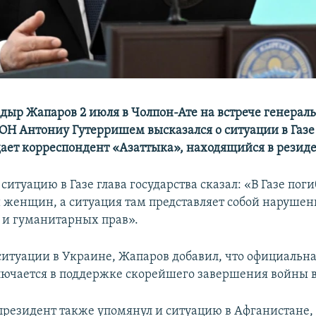
дыр Жапаров 2 июля в Чолпон-Ате на встрече генерал
ОН Антониу Гутерришем высказался о ситуации в Газе
дает корреспондент «Азаттыка», находящийся в резид
итуацию в Газе глава государства сказал: «В Газе пог
и женщин, а ситуация там представляет собой нарушен
 и гуманитарных прав».
 ситуации в Украине, Жапаров добавил, что официальн
ючается в поддержке скорейшего завершения войны в
 президент также упомянул и ситуацию в Афганистане, 