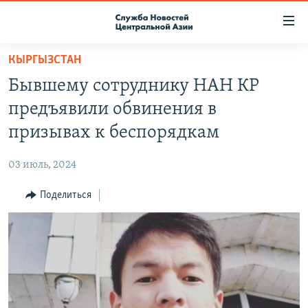
Ссылки
доступа
Вернуться
КЫРГЫЗСТАН
к
О ПРОЕКТЕ
Бывшему сотруднику НАН КР
основному
ПОДПИСКА
содержанию
предъявили обвинения в
КОНТАКТЫ
Вернутся
призывах к беспорядкам
к
RFE/RL ДИРЕКТ
главной
03 июль, 2024
НАСТОЯЩЕЕ ВРЕМЯ
навигации
Вернутся
Поделиться
МИГРАНТ МЕДИА
к
поиску