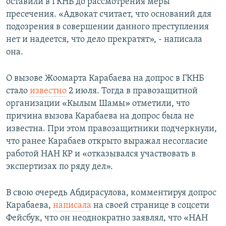
оставили в ГКНБ до рассмотрения меры
пресечения. «Адвокат считает, что оснований для
подозрения в совершении данного преступления
нет и надеется, что дело прекратят», - написала
она.
О вызове Жоомарта Карабаева на допрос в ГКНБ
стало
известно
2 июля. Тогда в правозащитной
организации «Кылым Шамы» отметили, что
причина вызова Карабаева на допрос была не
известна. При этом правозащитники подчеркнули,
что ранее Карабаев открыто выражал несогласие
работой НАН КР и «отказывался участвовать в
экспертизах по ряду дел».
В свою очередь Абдирасулова, комментируя допрос
Карабаева,
написала
на своей странице в соцсети
Фейсбук, что он неоднократно заявлял, что «НАН