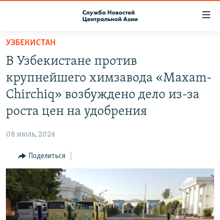
Ссылки
доступа
Вернуться
УЗБЕКИСТАН
к
О ПРОЕКТЕ
В Узбекистане против
основному
ПОДПИСКА
содержанию
крупнейшего химзавода «Maxam-
КОНТАКТЫ
Вернутся
Chirchiq» возбуждено дело из-за
к
RFE/RL ДИРЕКТ
роста цен на удобрения
главной
НАСТОЯЩЕЕ ВРЕМЯ
навигации
08 июль, 2024
Вернутся
МИГРАНТ МЕДИА
к
Поделиться
поиску