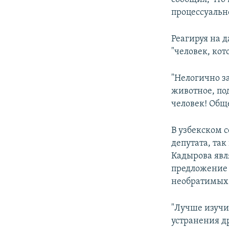
процессуальн
Реагируя на 
"человек, кот
"Нелогично з
животное, под
человек! Обще
В узбекском с
депутата, так
Кадырова явля
предложение 
необратимых 
"Лучше изучи
устранения др