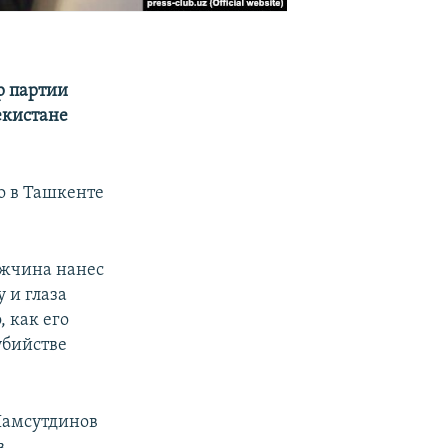
р партии
екистане
о в Ташкенте
ужчина нанес
 и глаза
 как его
убийстве
Шамсутдинов
в