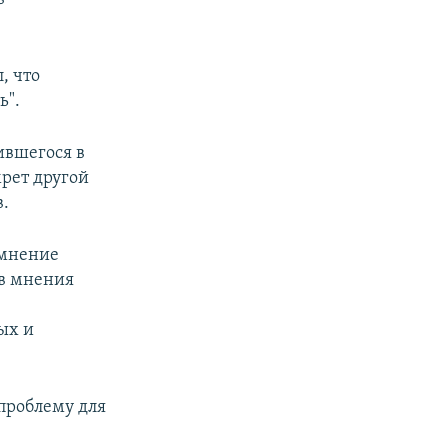
, что
ь".
ившегося в
мрет другой
в.
 мнение
ов мнения
о
ых и
 проблему для