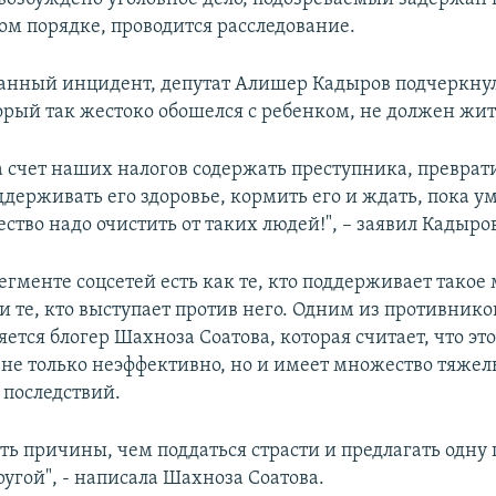
ом порядке, проводится расследование.
данный инцидент, депутат Алишер Кадыров подчеркнул
орый так жестоко обошелся с ребенком, не должен жит
а счет наших налогов содержать преступника, преврат
держивать его здоровье, кормить его и ждать, пока у
ство надо очистить от таких людей!", – заявил Кадыро
егменте соцсетей есть как те, кто поддерживает такое
 и те, кто выступает против него. Одним из противник
ется блогер Шахноза Соатова, которая считает, что эт
не только неэффективно, но и имеет множество тяжел
последствий.
ть причины, чем поддаться страсти и предлагать одну
угой", - написала Шахноза Соатова.