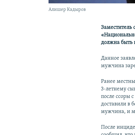
Алишер Кадыров
Заместитель 
«Национально
должна быть в
Данное заявл
мужчина заре
Ранее местны
3-летнему сын
после ссоры 
доставили в 
мужчина, и м
После инциде
сообщил, что