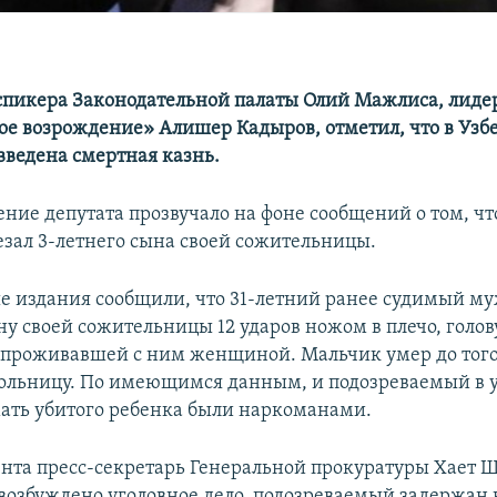
спикера Законодательной палаты Олий Мажлиса, лиде
е возрождение» Алишер Кадыров, отметил, что в Узб
ведена ​​смертная казнь.
ение депутата прозвучало на фоне сообщений о том, чт
зал 3-летнего сына своей сожительницы.
е издания сообщили, что 31-летний ранее судимый м
у своей сожительницы 12 ударов ножом в плечо, голову
с проживавшей с ним женщиной. Мальчик умер до того,
больницу. По имеющимся данным, и подозреваемый в 
ать убитого ребенка были наркоманами.
нта пресс-секретарь Генеральной прокуратуры Хает 
 возбуждено уголовное дело, подозреваемый задержан 