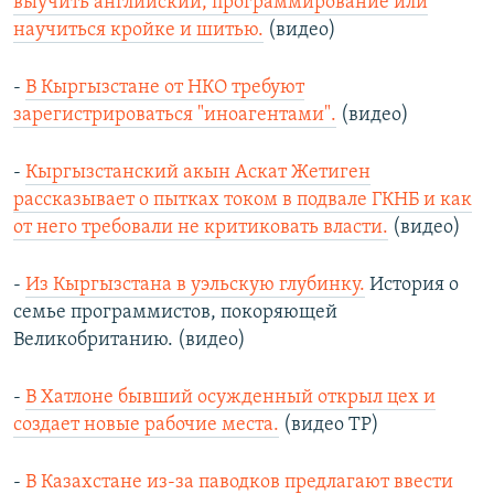
выучить английский, программирование или
научиться кройке и шитью.
(видео)
-
В Кыргызстане от НКО требуют
зарегистрироваться "иноагентами".
(видео)
-
Кыргызстанский акын Аскат Жетиген
рассказывает о пытках током в подвале ГКНБ и как
от него требовали не критиковать власти.
(видео)
-
Из Кыргызстана в уэльскую глубинку.
История о
семье программистов, покоряющей
Великобританию. (видео)
-
В Хатлоне бывший осужденный открыл цех и
создает новые рабочие места.
(видео ТР)
-
В Казахстане из-за паводков предлагают ввести