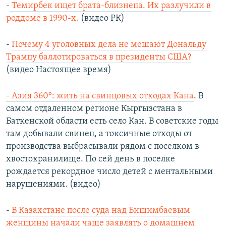
-
Темирбек ищет брата-близнеца. Их разлучили в
роддоме в 1990-х.
(видео РК)
-
Почему 4 уголовных дела не мешают Дональду
Трампу баллотироваться в президенты США?
(видео Настоящее время)
- Азия 360°: жить на свинцовых отходах Кана
. В
самом отдаленном регионе Кыргызстана в
Баткенской области есть село Кан. В советские годы
там добывали свинец, а токсичные отходы от
производства выбрасывали рядом с поселком в
хвостохранилище. По сей день в поселке
рождается рекордное число детей с ментальными
нарушениями. (видео)
-
В Казахстане после суда над Бишимбаевым
женщины начали чаще заявлять о домашнем