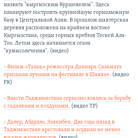
назвать "кыргызским Куршевелем". Здесь
планируют построить крупнейшую горнолыжную
базу в Центральной Азии. В прошлом шахтерская
деревня расположена на крайнем востоке
Кыргызстана, среди горных хребтов Тескей Ала-
Тоо. Летом здесь начинается сезон
"кумысолечения". (видео)
-
Фильм «Талақ» режиссёра Данияра Саламата
признали лучшим на фестивале в Шанхае.
(видео
РК)
-
Власти Таджикистана серьезно взялись за борьбу
с гадалками и колдунами.
(видео ТР)
-
Далер, Абдулло, Завкибек. Два года назад в
Таджикистане арестовали и осудили не менее
восьми журналистов.
(видео)