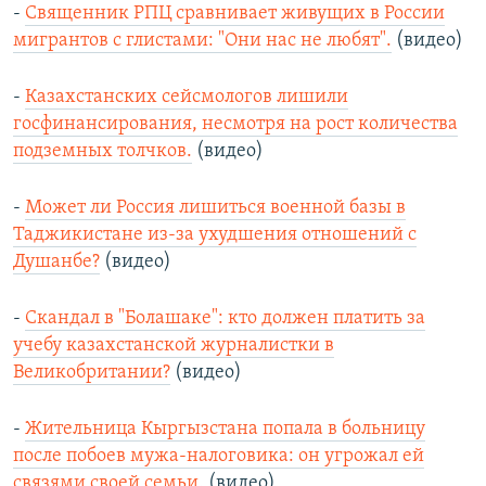
-
Священник РПЦ сравнивает живущих в России
мигрантов с глистами: "Они нас не любят".
(видео)
-
Казахстанских сейсмологов лишили
госфинансирования, несмотря на рост количества
подземных толчков.
(видео)
-
Может ли Россия лишиться военной базы в
Таджикистане из-за ухудшения отношений с
Душанбе?
(видео)
-
Скандал в "Болашаке": кто должен платить за
учебу казахстанской журналистки в
Великобритании?
(видео)
-
Жительница Кыргызстана попала в больницу
после побоев мужа-налоговика: он угрожал ей
связями своей семьи.
(видео)