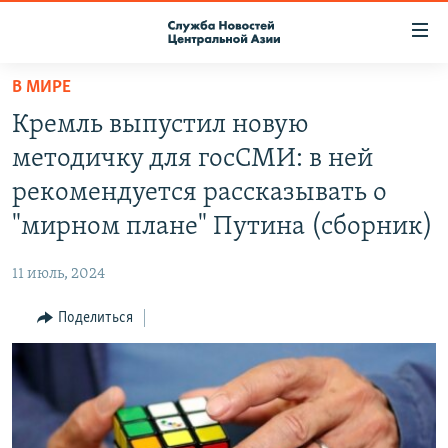
Ссылки
доступа
Вернуться
В МИРЕ
к
О ПРОЕКТЕ
Кремль выпустил новую
основному
ПОДПИСКА
содержанию
методичку для госСМИ: в ней
КОНТАКТЫ
Вернутся
рекомендуется рассказывать о
к
RFE/RL ДИРЕКТ
"мирном плане" Путина (сборник)
главной
НАСТОЯЩЕЕ ВРЕМЯ
навигации
11 июль, 2024
Вернутся
МИГРАНТ МЕДИА
к
Поделиться
поиску