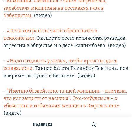
-
Компания, связанная с зятем Мирзиёева,
заработала миллионы на поставках газа в
Узбекистан.
(видео)
-
«Дети мигрантов часто обращаются к
психологам».
Эксперт о росте количества разводов,
агрессии в обществе и о деле Бишимбаева. (видео)
-
«Надо создавать условия, чтобы артисты здесь
оставались».
Танцор балета Раманбек Бейшеналиев
впервые выступил в Бишкеке. (видео)
-
"Именно бездействие нашей милиции – причина,
что нет защиты от насилия". Экс-омбудсмен – о
убийствах и избиениях женщин в Кыргызстане.
(видео)
Подписка
-
Азия 360°: спасти айгуль.
Баткенская область