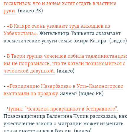
госактивов: что и зачем хотят отдать в частные
руки.
(видео РК)
-
«В Катаре очень уважают труд выходцев из
Узбекистана».
Жительница Ташкента оказывает
косметические услуги семье эмира Катара. (видео)
-
В Твери группа чеченцев избила таджикистанцев:
им не понравилось, что те хотели познакомиться с
чеченской девушкой.
(видео)
-
«Резиденцию Назарбаева» в Усть-Каменогорске
выставили на продажу
. Зачем? (видео РК)
-
Чупик: "Человека превращают в бесправного".
Правозащитница Валентина Чупик рассказала, как
ужесточение закона о миграции может изменить
права иностранцев в России. (видео)