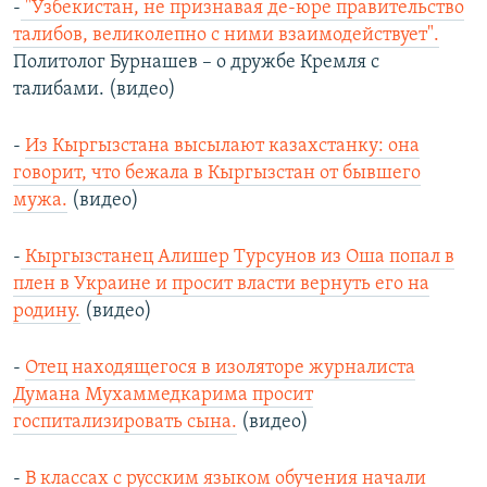
-
"Узбекистан, не признавая де-юре правительство
талибов, великолепно с ними взаимодействует".
Политолог Бурнашев – о дружбе Кремля с
талибами. (видео)
-
Из Кыргызстана высылают казахстанку: она
говорит, что бежала в Кыргызстан от бывшего
мужа.
(видео)
-
Кыргызстанец Алишер Турсунов из Оша попал в
плен в Украине и просит власти вернуть его на
родину.
(видео)
-
Отец находящегося в изоляторе журналиста
Думана Мухаммедкарима просит
госпитализировать сына.
(видео)
-
В классах c русским языком обучения начали