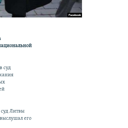
а
 национальной
в суд
ржания
ых
ей
 суд Литвы
 выслушал его