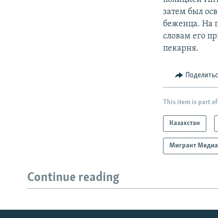
затем был осв
беженца. На 
словам его пр
пекарня.
Поделить
This item is part of
Казахстан
Мигрант Меди
Continue reading