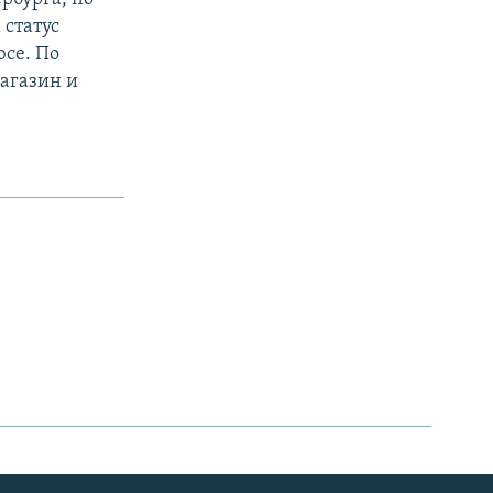
 статус
юсе. По
магазин и