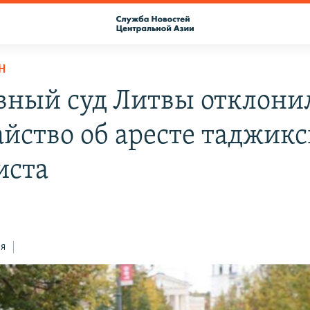
Н
вный суд Литвы отклони
айство об аресте таджикс
иста
ся