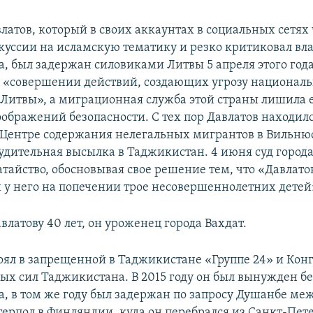
латов, который в своих аккаунтах в социальных сетях 
куссии на исламскую тематику и резко критиковал вл
, был задержан силовиками Литвы 5 апреля этого года
 «совершении действий, создающих угрозу национал
 Литвы», а миграционная служба этой страны лишила е
оображений безопасности. С тех пор Давлатов находилс
Центре содержания нелегальных мигрантов в Вильнюс
удительная высылка в Таджикистан. 4 июня суд город
атайство, обосновывая свое решение тем, что «Давлато
 у него на попечении трое несовершеннолетних детей
латову 40 лет, он уроженец города Вахдат.
тоял в запрещенной в Таджикистане «Группе 24» и Кон
ых сил Таджикистана. В 2015 году он был вынужден б
, в том же году был задержан по запросу Душанбе м
ерпол в Финляндии, куда он перебрался из Санкт-Пете