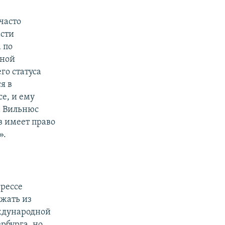
часто
асти
 по
ьной
го статуса
я в
е, и ему
а Вильнюс
в имеет право
».
грессе
ежать из
еждународной
рбурга, но