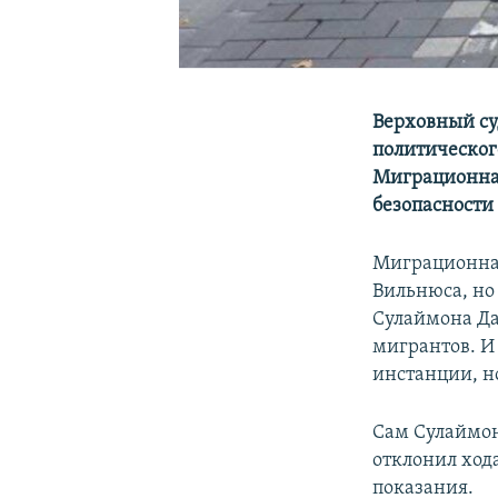
Верховный су
политическог
Миграционная
безопасности
Миграционная
Вильнюса, но
Сулаймона Да
мигрантов. И
инстанции, н
Сам Сулаймон
отклонил ход
показания.