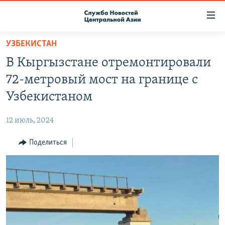
Ссылки
доступа
Вернуться
УЗБЕКИСТАН
к
О ПРОЕКТЕ
В Кыргызстане отремонтировали
основному
ПОДПИСКА
содержанию
72-метровый мост на границе с
КОНТАКТЫ
Вернутся
Узбекистаном
к
RFE/RL ДИРЕКТ
главной
12 июль, 2024
НАСТОЯЩЕЕ ВРЕМЯ
навигации
Вернутся
Поделиться
МИГРАНТ МЕДИА
к
поиску