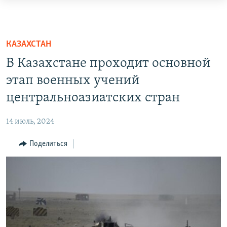
Ссылки
доступа
О ПРОЕКТЕ
Вернуться
ПОДПИСКА
КАЗАХСТАН
к
КОНТАКТЫ
В Казахстане проходит основной
основному
RFE/RL ДИРЕКТ
содержанию
этап военных учений
Вернутся
центральноазиатских стран
НАСТОЯЩЕЕ ВРЕМЯ
к
МИГРАНТ МЕДИА
главной
14 июль, 2024
навигации
Вернутся
Поделиться
к
поиску