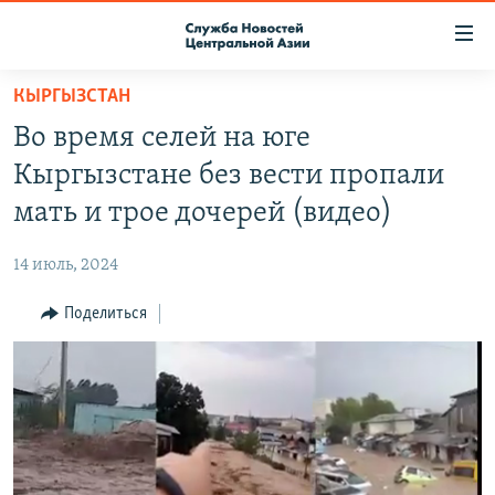
Ссылки
доступа
Вернуться
КЫРГЫЗСТАН
к
О ПРОЕКТЕ
Во время селей на юге
основному
ПОДПИСКА
содержанию
Кыргызстане без вести пропали
КОНТАКТЫ
Вернутся
мать и трое дочерей (видео)
к
RFE/RL ДИРЕКТ
главной
14 июль, 2024
НАСТОЯЩЕЕ ВРЕМЯ
навигации
Вернутся
Поделиться
МИГРАНТ МЕДИА
к
поиску